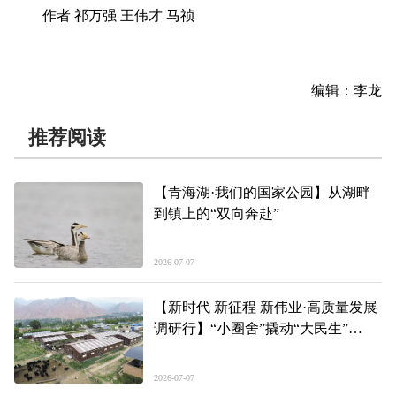
作者 祁万强 王伟才 马祯
编辑：李龙
推荐阅读
【青海湖·我们的国家公园】从湖畔
到镇上的“双向奔赴”
2026-07-07
【新时代 新征程 新伟业·高质量发展
调研行】“小圈舍”撬动“大民生”
——青海装配式圈舍成套设备农机购
置补贴观察
2026-07-07