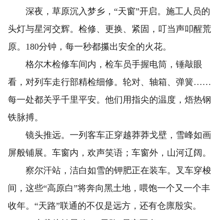
深夜，草原沉入梦乡，“天窗”开启。施工人员的
头灯与星河交辉。检修、更换、紧固，叮当声叩醒荒
原。180分钟，每一秒都攥出安全的火花。
格尔木检修车间内，检车员手握电筒，锤敲眼
看，对列车走行部精检细修。轮对、轴箱、弹簧……
每一处都关乎千里平安。他们用指尖的温度，焐热钢
铁脉搏。
镜头推远。一列客车正穿越莽莽戈壁，雪峰如画
屏般铺展。车窗内，欢声笑语；车窗外，山河辽阔。
察尔汗站，洁白如雪的钾肥正在装车。叉车穿梭
间，这些“高原白”将奔向黑土地，喂饱一个又一个丰
收年。“天路”联通的不仅是远方，还有仓廪殷实。