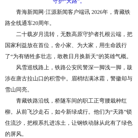
守护“天路”。
青海新闻网·江源新闻客户端讯 2026年，青藏铁
路全线通车20周年。
二十载岁月流转，无数高原守护者扎根云端，把
国家利益放在首位，舍小家、为大家，用生命践行
了“为有牺牲多壮志，敢教日月换新天”的英雄气概。
风雪巡线路上，铁路公安民警深一脚浅一脚，跋
涉在唐古拉山口的积雪中。眉梢结满冰霜，警徽却与
雪山同亮。
青藏铁路沿线，桥隧车间的职工正弯腰栽种红
柳。从前飞沙走石，如今新绿成行。他们为“天路”锁
住流沙，把根系扎进冻土，让钢铁动脉从此有了绿色
的屏风。