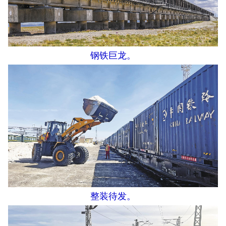
钢铁巨龙。
整装待发。