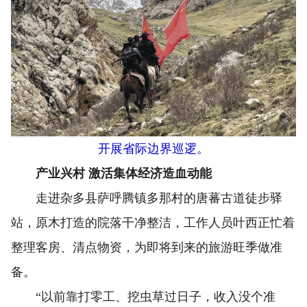
开展省际边界巡逻。
产业兴村 激活集体经济造血动能
走进杂多县萨呼腾镇多那村的唐蕃古道徒步驿
站，原木打造的院落干净整洁，工作人员叶西正忙着
整理客房、清点物资，为即将到来的旅游旺季做准
备。
“以前靠打零工、挖虫草过日子，收入没个准