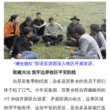
“澜沧旗红”双语宣讲团深入牧区开展宣讲。
联建共治 筑牢边界牧区平安防线
虫草采集季刚结束，杂多县苏鲁乡的党员干部们
终于松了口气。今年采集期，苏鲁乡联合西藏毗邻的
3个乡镇开展联合巡逻、矛盾联调20余次，边界区域
秩序平稳有序。这份平安的背后，是杂多县探索打造