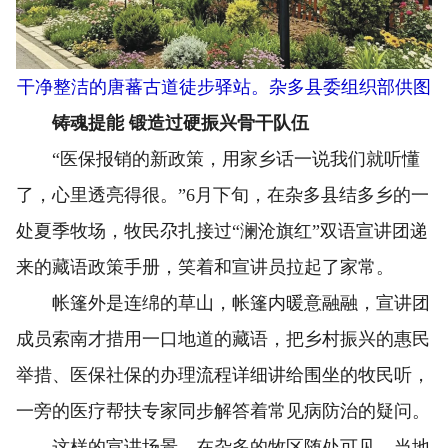
干净整洁的唐蕃古道徒步驿站。杂多县委组织部供图
铸魂提能 锻造过硬振兴骨干队伍
“医保报销的新政策，用家乡话一说我们就听懂
了，心里透亮得很。”6月下旬，在杂多县结多乡的一
处夏季牧场，牧民尕扎接过“澜沧旗红”双语宣讲团递
来的藏语政策手册，笑着和宣讲员拉起了家常。
帐篷外是连绵的草山，帐篷内暖意融融，宣讲团
成员索南才措用一口地道的藏语，把乡村振兴的惠民
举措、医保社保的办理流程详细讲给围坐的牧民听，
一旁的医疗帮扶专家同步解答着常见病防治的疑问。
这样的宣讲场景，在杂多的牧区随处可见。当地