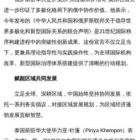
进一步印证了多极化格局下的俄中协作价值。他表示，
今年发布的《中华人民共和国和俄罗斯联邦关于倡导世
界多极化和新型国际关系的联合声明》是21世纪国际秩
序构建进程中的突破性创新成果。这份宣言不仅立足当
下，更兼具理论指导性与实践操作性，为全球国际机构
改革、新型国际治理体系搭建提供了清晰的行动规划。
赋能区域共同发展
立足全球、深耕区域，中国始终坚持协同发展，依
托一系列务实倡议，对接区域发展规划，为区域经济蓬
勃发展贡献智慧。
泰国前驻华大使毕力亚·针蓬（Piriya Khempon）表