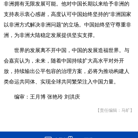
非洲拥有无限发展可能。他对中国长期以来给予非洲的
支持表示衷心感谢，高度认可中国始终坚持的“非洲国家
以非洲方式解决非洲问题”的立场。中国始终坚守尊重非
洲，为非洲大陆稳定发展提供坚实支撑。
世界的发展离不开中国，中国的发展造福世界。与
会嘉宾认为，未来，随着中国持续扩大高水平对外开
放，持续输出公平包容的治理方案，必将为推动构建人
类命运共同体、实现全球共同繁荣注入中国力量。
编审：王月博 张艳玲 刘洪庆
【责任编辑：马旷】