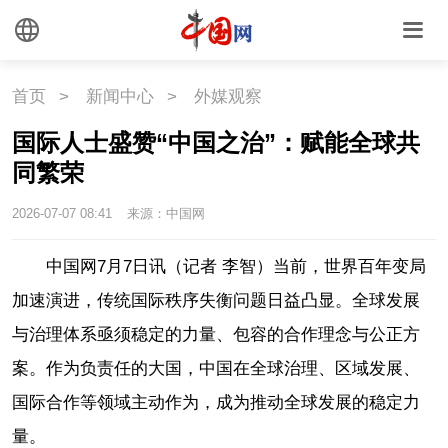
首页
>
新闻中心
>
外媒观察
国际人士盛赞“中国之治”：赋能全球共
同繁荣
2026-07-07 08:41
来源：中国网
中国网7月7日讯（记者 李智）当前，世界百年变局
加速演进，传统国际秩序失衡问题日益凸显。全球发展
与治理体系亟须
稳定的力量、包容的合作理念与公正方
案。作为负责任的大国，中国在全球治理、区域发展、
国际合作等领域主动作为，成为推动全球发展的稳定力
量。