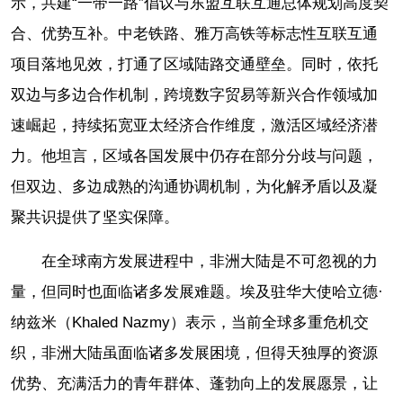
示，共建“一带一路”倡议与东盟互联互通总体规划高度契
合、优势互补。中老铁路、雅万高铁等标志性互联互通
项目落地见效，打通了区域陆路交通壁垒。同时，依托
双边与多边合作机制，跨境数字贸易等新兴合作领域加
速崛起，持续拓宽亚太经济合作维度，激活区域经济潜
力。他坦言，区域各国发展中仍存在部分分歧与问题，
但双边、多边成熟的沟通协调机制，为化解矛盾以及凝
聚共识提供了坚实保障。
在全球南方发展进程中，非洲大陆是不可忽视的力
量，但同时也面临诸多发展难题。埃及驻华大使哈立德·
纳兹米（Khaled Nazmy）表示，当前全球多重危机交
织，非洲大陆虽面临诸多发展困境，但得天独厚的资源
优势、充满活力的青年群体、蓬勃向上的发展愿景，让