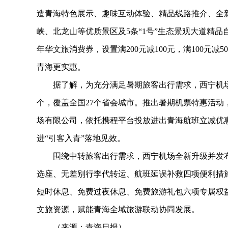
造青海特色展示、趣味互动体验、精品线路推介、全
峡、北龙山等优质景区及5条“1号”生态景观大道精
年华文旅消费券，设置满200元减100元，满100元减5
青海更实惠。
据了解，为充分满足暑期旅客出行需求，西宁机场暑
个，覆盖全国27个省会城市。推出暑期机票特惠活
场有限公司，依托携程平台投放进出青海航班立减优
进“引客入青”落地见效。
围绕中转旅客出行需求，西宁机场全新升级并发布“
选座、无差别行李代转运、航班延误补救四项便利措
短时休息、免费过夜休息、免费旅游礼包六项专属权
文旅资源，赋能青海全域旅游联动协同发展。
（来源：青海日报）