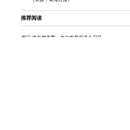
推荐阅读
西宁-海东都市圈一体化发展座谈会召开
青海：推动民生服务实现“三个转变”
青海省互联网新闻信息服务单位许可信息
青海西宁市财政收支实现“双过半”
未
E-mail：webmaster@qhnews