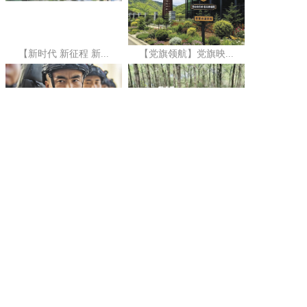
【新时代 新征程 新...
【党旗领航】党旗映...
“天路”20年 最美是...
【青海“两山”答卷...
究
163号
青公网安备 63010302000199号