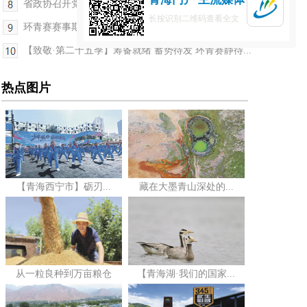
省政协召开党组（扩大）会议
长按识别二维码查看全文
环青赛赛事期间多降雨天气 开幕式及首赛段有中到大雨
【致敬·第二十五季】筹备就绪 蓄势待发 环青赛静待...
热点图片
【青海西宁市】砺刃...
藏在大墨青山深处的...
从一粒良种到万亩粮仓
【青海湖·我们的国家...