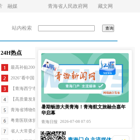
片
融媒
青海省人民政府网
藏文网
站内检索
24H热点
最高补贴2000元！青海六类智能家居购新可享补贴
2026“看中国·外国青年影像计划·青海行”展映仪式...
【青海西宁市】生物科技产业园区出台人才引育新举措
【高质量发展调研行——世界盐湖·青海答卷】98%自...
暑期畅游大美青海！青海航文旅融合嘉年
青海省博物馆被命名为全国爱国主义教育示范基地
华启幕
粤青医联体协作再深化
2026-07-08 07:05
青海日报
省人大常委会全面提升代表建议办理工作质效
青海门户 主流媒体