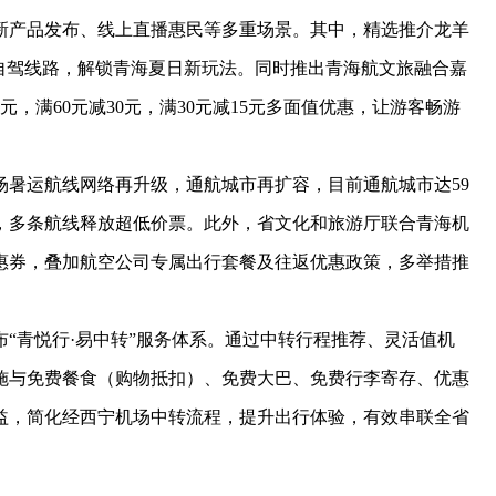
新产品发布、线上直播惠民等多重场景。其中，精选推介龙羊
品自驾线路，解锁青海夏日新玩法。同时推出青海航文旅融合嘉
0元，满60元减30元，满30元减15元多面值优惠，让游客畅游
运航线网络再升级，通航城市再扩容，目前通航城市达59
动，多条航线释放超低价票。此外，省文化和旅游厅联合青海机
惠券，叠加航空公司专属出行套餐及往返优惠政策，多举措推
青悦行·易中转”服务体系。通过中转行程推荐、灵活值机
施与免费餐食（购物抵扣）、免费大巴、免费行李寄存、优惠
益，简化经西宁机场中转流程，提升出行体验，有效串联全省