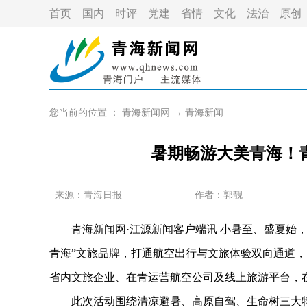
首页
国内
时评
党建
省情
文化
法治
原创
您当前的位置 ：
青海新闻网
→
青海新闻
暑期畅游大美青海！
来源：青海日报
作者：
郭靓
青海新闻网·江源新闻客户端讯 小暑至、盛夏始，
青海”文旅品牌，打通航空出行与文旅体验双向通道，
省内文旅企业、在青运营航空公司及线上旅游平台，
此次活动围绕清凉避暑、高原自驾、生命树三大特