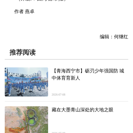
作者 燕卓
编辑：何继红
推荐阅读
【青海西宁市】砺刃少年强国防 城
中体育育新人
2026-07-08
藏在大墨青山深处的大地之眼