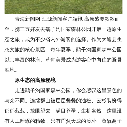
青海新闻网·江源新闻客户端讯 高原盛夏款款而
至，携三五好友去鹞子沟国家森林公园开启一趟原生
态之旅，成为不少省内外游客的选择。作为大通县生
态文旅的核心景区，每年夏季，鹞子沟国家森林公园
以其丰富的林海、草甸美景成为游客心中向往的避暑
胜地。
原生态的高原秘境
走进鹞子沟国家森林公园，你会感叹这里景色的
与众不同。连绵群山被层层叠叠的油松、云杉装扮得
郁郁葱葱，放眼望去，满目苍翠，生机盎然。这里没
有人工雕琢的精致，只有浑然天成的质朴，负氧离子