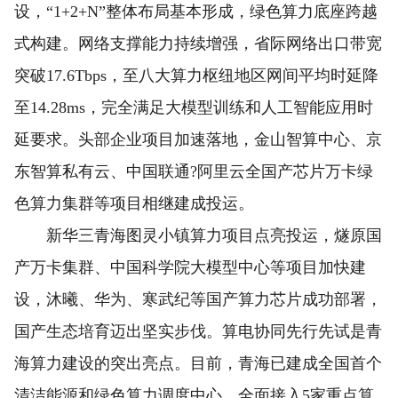
设，“1+2+N”整体布局基本形成，绿色算力底座跨越
式构建。网络支撑能力持续增强，省际网络出口带宽
突破17.6Tbps，至八大算力枢纽地区网间平均时延降
至14.28ms，完全满足大模型训练和人工智能应用时
延要求。头部企业项目加速落地，金山智算中心、京
东智算私有云、中国联通?阿里云全国产芯片万卡绿
色算力集群等项目相继建成投运。
新华三青海图灵小镇算力项目点亮投运，燧原国
产万卡集群、中国科学院大模型中心等项目加快建
设，沐曦、华为、寒武纪等国产算力芯片成功部署，
国产生态培育迈出坚实步伐。算电协同先行先试是青
海算力建设的突出亮点。目前，青海已建成全国首个
清洁能源和绿色算力调度中心，全面接入5家重点算