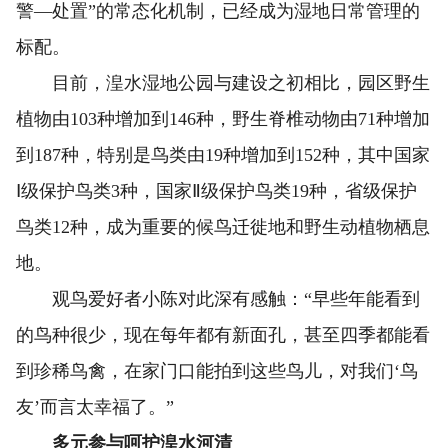
警—处置”的常态化机制，已经成为湿地日常管理的
标配。
目前，湟水湿地公园与建设之初相比，园区野生
植物由103种增加到146种，野生脊椎动物由71种增加
到187种，特别是鸟类由19种增加到152种，其中国家
Ⅰ级保护鸟类3种，国家Ⅱ级保护鸟类19种，省级保护
鸟类12种，成为重要的候鸟迁徙地和野生动植物栖息
地。
观鸟爱好者小陈对此深有感触：“早些年能看到
的鸟种很少，现在每年都有新面孔，甚至四季都能看
到珍稀鸟禽，在家门口能拍到这些鸟儿，对我们‘鸟
友’而言太幸福了。”
多元参与呵护湟水河清