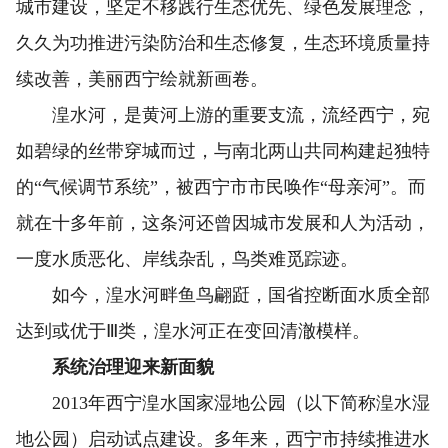
城市建设，坚定不移践行生态优先、绿色发展理念，
久久为功推进污染防治和生态修复，生态环境质量持
续改善，美丽西宁绘就新画卷。
湟水河，是黄河上游的重要支流，流经西宁，宛
如碧绿的丝带穿城而过，与南北两山共同构建起独特
的“气候调节系统”，被西宁市市民唤作“母亲河”。而
就在十多年前，这条河还曾因城市发展和人为活动，
一度水质恶化、岸线杂乱，鸟类难觅踪迹。
如今，湟水河畔鱼鸟翩跹，国省控断面水质全部
达到或优于Ⅲ类，湟水河正在变回清澈模样。
系统治理迎来新面貌
2013年西宁湟水国家湿地公园（以下简称湟水湿
地公园）启动试点建设。多年来，西宁市持续推进水