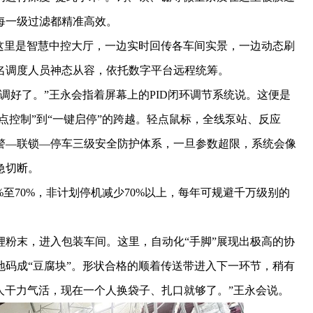
每一级过滤都精准高效。
里是智慧中控大厅，一边实时回传各车间实景，一边动态刷
名调度人员神态从容，依托数字平台远程统筹。
好了。”王永会指着屏幕上的PID闭环调节系统说。这便是
单点控制”到“一键启停”的跨越。轻点鼠标，全线泵站、反应
警—联锁—停车三级安全防护体系，一旦参数超限，系统会像
急切断。
70%，非计划停机减少70%以上，每年可规避千万级别的
末，进入包装车间。这里，自动化“手脚”展现出极高的协
码成“豆腐块”。形状合格的顺着传送带进入下一环节，稍有
人干力气活，现在一个人换袋子、扎口就够了。”王永会说。