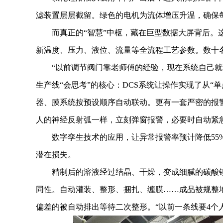
滤装置层层截留。绿色的电机为流体增压升温，确保
而真正的“智慧”中枢，藏在巨型数据大屏背后。这
新温度、压力、液位、流量等全流程工艺参数。数十
“以前调节阀门靠老师傅的经验，现在系统自己就调
生产线“会思考”的核心：DCS系统让操作实现了从“
器、膜系统按预设顺序自动联动。更有一套严密的报
人的神经反射弧一样，立刻弹窗报警，必要时自动紧
数字孪生技术的应用，让异常报警率预计降低55%至
潜在损失。
精制后的溶液经过结晶、干燥，变成细腻的碳酸锂粉
同性。自动灌装、整形、捆扎、缠膜……成品被规整地
偏差的被自动排出等待二次整形。“以前一条线要4个