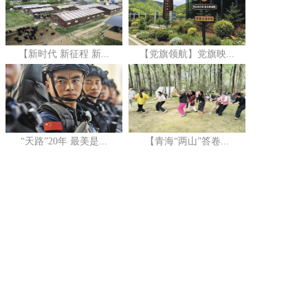
【新时代 新征程 新...
【党旗领航】党旗映...
“天路”20年 最美是...
【青海“两山”答卷...