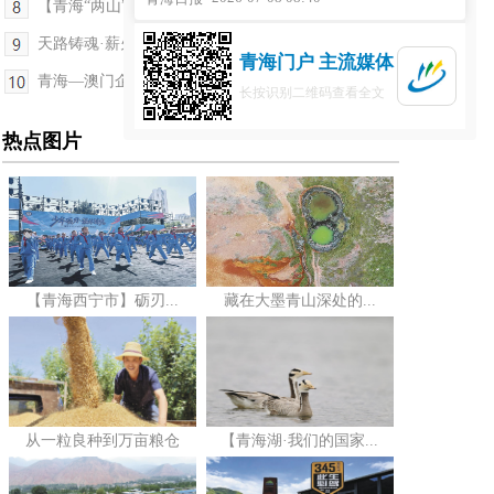
【青海“两山”答卷】青海人的浪山季 一顶顶帐篷串...
天路铸魂·薪火相传——“青藏铁路精神”思政大课在...
青海门户 主流媒体
青海—澳门企业家对接会暨中葡基金推介会在西宁举办
长按识别二维码查看全文
热点图片
【青海西宁市】砺刃...
藏在大墨青山深处的...
从一粒良种到万亩粮仓
【青海湖·我们的国家...