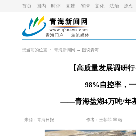
首页
国内
时评
党建
省情
文化
法治
原创
您当前的位置 ：
青海新闻网
→
图说青海
【高质量发展调研行
98%自控率，
——青海盐湖4万吨/
来源：青海日报
作者：
王菲菲 芈 峤