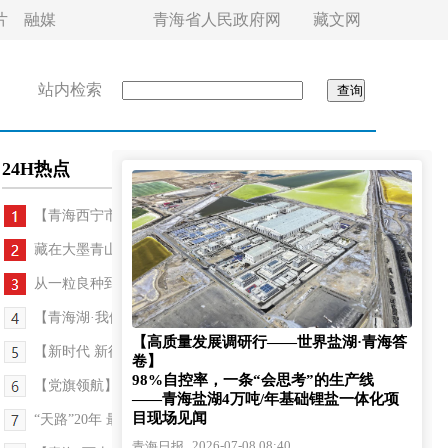
片
融媒
青海省人民政府网
藏文网
站内检索
24H热点
【青海西宁市】砺刃少年强国防 城中体育育新人
藏在大墨青山深处的大地之眼
从一粒良种到万亩粮仓
【青海湖·我们的国家公园】从湖畔到镇上的“双向奔...
【高质量发展调研行——世界盐湖·青海答
【新时代 新征程 新伟业·高质量发展调研行】“小圈...
卷】
98%自控率，一条“会思考”的生产线
【党旗领航】党旗映江源 振兴步履劲
——青海盐湖4万吨/年基础锂盐一体化项
目现场见闻
“天路”20年 最美是守护
2026-07-08 08:40
青海日报