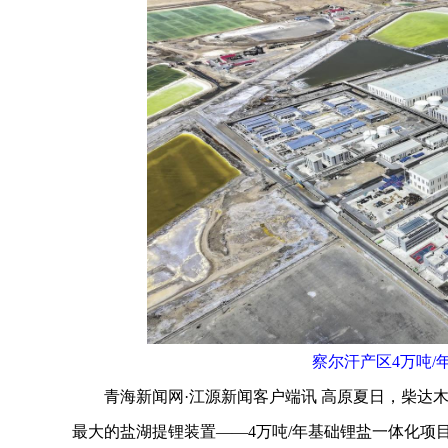
察尔汗产区4万吨/
青海新闻网·江源新闻客户端讯 高原夏日，柴达木
最大的盐湖提锂装置——4万吨/年基础锂盐一体化项