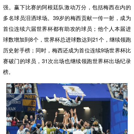
山东
河南
湖北
湖南
强。赢下比赛的阿根廷队激动万分，包括梅西在内的
广东
广西
海南
重庆
多名球员泪洒球场。39岁的梅西贡献一传一射，成为
四川
贵州
云南
西藏
首位连续六届世界杯都有助攻的球员；他个人本届进
球数增加到8个，世界杯总进球数达到21个，继续领跑
陕西
甘肃
青海
宁夏
历史射手榜；同时，梅西还成为首位连续9场世界杯比
新疆
内蒙古
黑龙江
赛破门的球员，31次出场也继续领跑世界杯出场纪录
榜。
多语种频道
English
Español
Français
عربى
Русский язык
日本語
한국어
Deutsch
Português