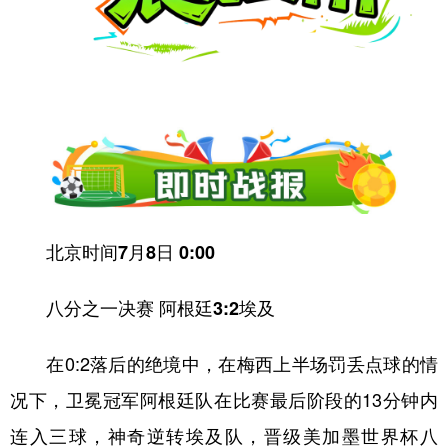
学术中国
乡村振兴
银龄
溯源中国
城市
旅游
能源
会展
彩票
娱乐
时尚
悦读
公益
一带一路
亚太网
上市公司
文化产业
北京时间7月8日 0:00
地方频道
八分之一决赛 阿根廷3:2埃及
北京
天津
河北
山西
在0:2落后的绝境中，在梅西上半场罚丢点球的情
辽宁
吉林
上海
江苏
况下，卫冕冠军阿根廷队在比赛最后阶段的13分钟内
浙江
安徽
福建
江西
连入三球，神奇逆转埃及队，晋级美加墨世界杯八