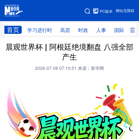
手机版
网站无障碍
PC版本
网站地图
首页
学习进行时
高层
时政
人事
国际
财
晨观世界杯 | 阿根廷绝境翻盘 八强全部
学习进行时
高层
时政
人事
产生
国际
财经
网评
港澳
2026-07-08 07:10:51
来源：新华网
台湾
思客智库
全球连线
教育
科技
科创
量子
体育
文化
书画
健康
军事
访谈
视频
图片
政务
法律
中央文件
金融
汽车
食品
人居
信息化
数字经济