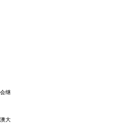
会继
澳大