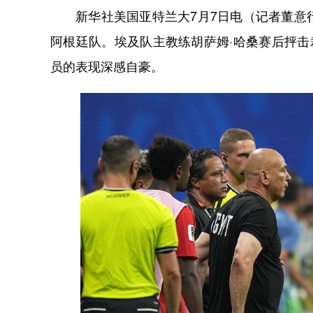
新华社美国亚特兰大7月7日电（记者董意行、
阿根廷队。埃及队主教练胡萨姆·哈桑赛后抨击
员的表现深感自豪。