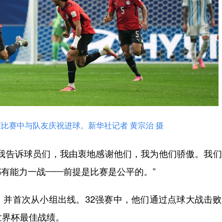
比赛中与队友庆祝进球。新华社记者 黄宗治 摄
告诉球员们，我由衷地感谢他们，我为他们骄傲。我们
有能力一战——前提是比赛是公平的。”
首次从小组出线。32强赛中，他们通过点球大战击败
世界杯最佳战绩。