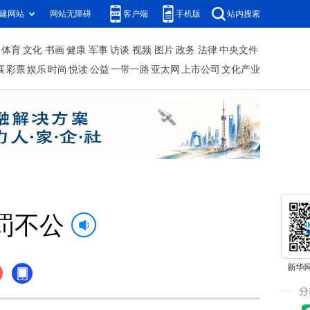
建网站
网站无障碍
客户端
手机版
站内搜索
体育
文化
书画
健康
军事
访谈
视频
图片
政务
法律
中央文件
展
彩票
娱乐
时尚
悦读
公益
一带一路
亚太网
上市公司
文化产业
罚不公