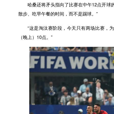
哈桑还将矛头指向了比赛在中午12点开球的
散步、吃早午餐的时间，而不是踢球。”
“这是淘汰赛阶段，今天只有两场比赛，为什
（晚上）10点。”