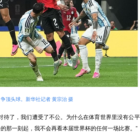
争顶头球。新华社记者 黄宗治 摄
待了，我们遭受了不公。为什么在体育世界里没有公平
的那一刻起，我不会再看本届世界杯的任何一场比赛。”