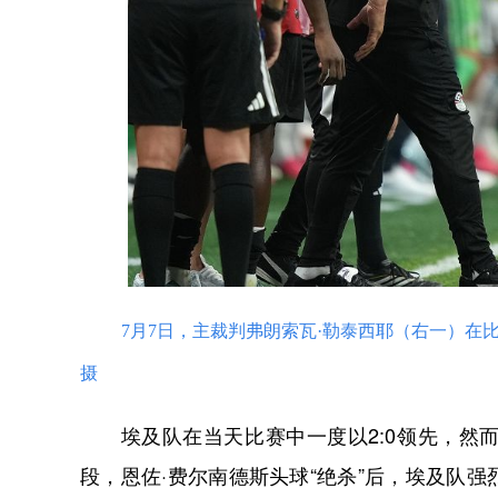
7月7日，主裁判弗朗索瓦·勒泰西耶（右一）在比
摄
埃及队在当天比赛中一度以2:0领先，然而
段，恩佐·费尔南德斯头球“绝杀”后，埃及队