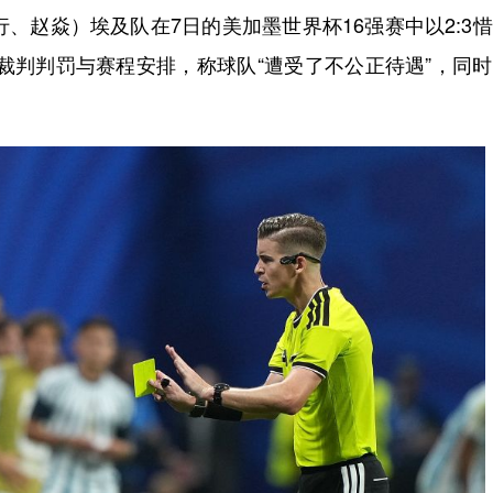
赵焱）埃及队在7日的美加墨世界杯16强赛中以2:3
裁判判罚与赛程安排，称球队“遭受了不公正待遇”，同