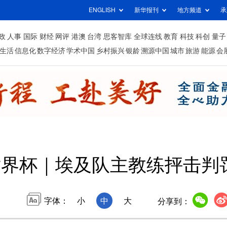
ENGLISH
新华报刊
地方频道
承
政
人事
国际
财经
网评
港澳
台湾
思客智库
全球连线
教育
科技
科创
量子
生活
信息化
数字经济
学术中国
乡村振兴
银龄
溯源中国
城市
旅游
能源
会
世界杯｜埃及队主教练抨击判
字体：
小
中
大
分享到：