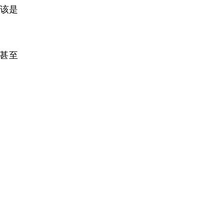
应该是
甚至