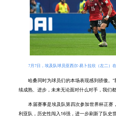
7月7日，埃及队球员亚西尔·易卜拉欣（左二）在
哈桑同时为球员们的本场表现感到骄傲。“我
续成熟、进步，未来无论面对什么对手，我们都
本届赛事是埃及队第四次参加世界杯正赛，并
利亚队，历史性闯入16强，进一步刷新了队史