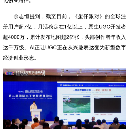
化创业路径。
学术中国
乡村振兴
银龄
溯源中国
余志恒提到，截至目前，《蛋仔派对》的全球注
城市
旅游
能源
会展
册用户超7亿，月活稳定在1亿以上，原生UGC开发者
彩票
娱乐
时尚
悦读
超4000万，累计发布地图超2亿张，头部创作者年收入
达千万级。AI正让UGC正在从兴趣表达变为新型数字
公益
一带一路
亚太网
上市公司
经济创业形态。
文化产业
地方频道
北京
天津
河北
山西
辽宁
吉林
上海
江苏
浙江
安徽
福建
江西