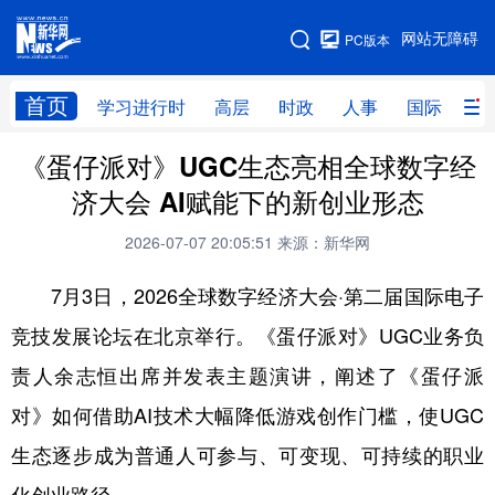
手机版
网站无障碍
PC版本
网站地图
首页
学习进行时
高层
时政
人事
国际
财
《蛋仔派对》UGC生态亮相全球数字经
学习进行时
高层
时政
人事
济大会 AI赋能下的新创业形态
国际
财经
网评
港澳
2026-07-07 20:05:51
来源：新华网
台湾
思客智库
全球连线
教育
7月3日，2026全球数字经济大会·第二届国际电子
科技
科创
量子
体育
竞技发展论坛在北京举行。《蛋仔派对》UGC业务负
文化
书画
健康
军事
责人余志恒出席并发表主题演讲，阐述了《蛋仔派
访谈
视频
图片
政务
对》如何借助AI技术大幅降低游戏创作门槛，使UGC
法律
中央文件
金融
汽车
生态逐步成为普通人可参与、可变现、可持续的职业
食品
人居
信息化
数字经济