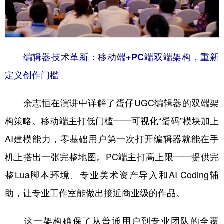
山东
河南
湖北
湖南
广东
广西
海南
重庆
四川
贵州
云南
西藏
编辑器技术革新：移动端+PC端双端架构，重新
陕西
甘肃
青海
宁夏
定义创作门槛
新疆
内蒙古
黑龙江
余志恒在演讲中详解了蛋仔UGC编辑器的双端架
构策略。移动端主打低门槛——可视化“蛋码”模块加上
多语种频道
AI建模能力，零基础用户第一次打开编辑器就能在手
English
Español
Français
عربى
机上搭出一张完整地图。PC端主打高上限——提供完
Русский язык
日本語
한국어
整Lua脚本环境、专业美术资产导入和AI Coding辅
Deutsch
Português
助，让专业工作室能做出接近商业级的作品。
这一架构确保了从普通用户到专业团队的全覆