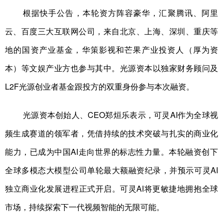
根据快手公告，本轮资方阵容豪华，汇聚
腾讯、阿里
学术中国
乡村振兴
银龄
溯源中国
云、百度三大互联网公司，
来自北京、上海、深圳、重庆等
城市
旅游
能源
会展
地的国资产业基金，
华策影视和芒果产业投资人（厚为资
彩票
娱乐
时尚
悦读
本）等文娱产业方也参与其中
。
光源资本以独家财务顾问及
公益
一带一路
亚太网
上市公司
L2F光源创业者
基金跟投方的双重身份参与本次融资
。
文化产业
光源资本创始人、CEO郑烜乐表示
，
可灵AI作为全球视
频生成赛道的领军者，凭借持续的技术突破与扎实的商业化
地方频道
能力，已成为中国AI走向世界的标志性力量。本轮融资创下
北京
天津
河北
山西
全球多模态大模型公司单轮最大额融
资纪录，
并
预示
可灵
AI
辽宁
吉林
上海
江苏
独立商业化发展进程正式开启
。
可灵
AI
将更敏捷地拥抱全球
浙江
安徽
福建
江西
市场，持续探索下一代视频智能的无限可能。