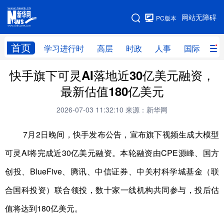
手机版
网站无障碍
PC版本
网站地图
首页
学习进行时
高层
时政
人事
国际
财
快手旗下可灵AI落地近30亿美元融资，
学习进行时
高层
时政
人事
最新估值180亿美元
国际
财经
网评
港澳
2026-07-03 11:32:10
来源：新华网
台湾
思客智库
全球连线
教育
7月2日晚间，快手发布公告，宣布旗下视频生成大模型
科技
科创
量子
体育
可灵AI
将完成
近30亿美元融资。
本轮融资由CPE源峰、国方
文化
书画
健康
军事
创投、BlueFive、腾讯、中信证券、中关村科学城基金（联
访谈
视频
图片
政务
合国科投资）联合领投，数十家一线机构共同参与
，
投后估
法律
中央文件
金融
汽车
值将达到180亿美元
。
食品
人居
信息化
数字经济