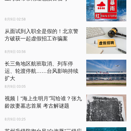
8月9日 02:58
从面试到入职全是假的！北京警
方破获一起虚假招工诈骗案
8月9日 03:56
长三角地区航班取消、列车停
运、轮渡停航……台风影响持续
扩大
8月9日 03:05
视频丨“海上生明月”写给谁？张九
龄故妻墓志首展 考古解谜题
8月9日 03:25
苏州升级防御台风“白海豚”三级应