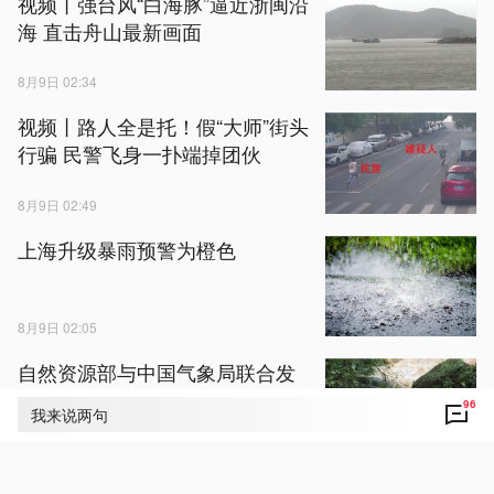
视频丨强台风“白海豚”逼近浙闽沿
海 直击舟山最新画面
8月9日 02:34
视频丨路人全是托！假“大师”街头
行骗 民警飞身一扑端掉团伙
8月9日 02:49
上海升级暴雨预警为橙色
8月9日 02:05
自然资源部与中国气象局联合发
布橙色地质灾害气象风险预警
96
我来说两句
8月9日 02:23