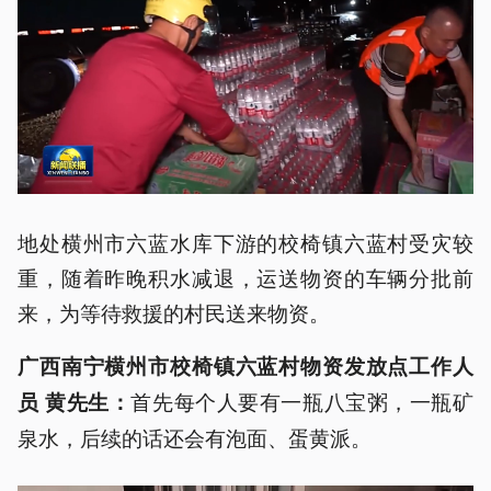
地处横州市六蓝水库下游的校椅镇六蓝村受灾较
重，随着昨晚积水减退，运送物资的车辆分批前
来，为等待救援的村民送来物资。
广西南宁横州市校椅镇六蓝村物资发放点工作人
首先每个人要有一瓶八宝粥，一瓶矿
员 黄先生：
泉水，后续的话还会有泡面、蛋黄派。