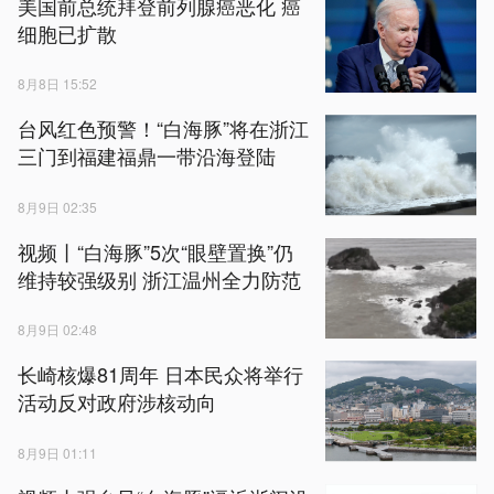
美国前总统拜登前列腺癌恶化 癌
细胞已扩散
8月8日 15:52
台风红色预警！“白海豚”将在浙江
三门到福建福鼎一带沿海登陆
8月9日 02:35
视频丨“白海豚”5次“眼壁置换”仍
维持较强级别 浙江温州全力防范
8月9日 02:48
长崎核爆81周年 日本民众将举行
活动反对政府涉核动向
8月9日 01:11