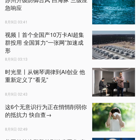
急响应
8月9日 03:41
视频丨首个全国产10万卡AI超集
群投用 全国算力“一张网”加速成
形
8月9日 03:13
时光里丨从钢琴调律到AI创业 他
重新定义了“看见”
8月9日 02:43
这6个无意识行为正在悄悄削弱你
的抵抗力 快自查→
8月9日 02:49