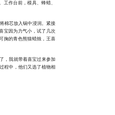
。工作台前，模具、蜂蜡、
将棉芯放入锅中浸润。紧接
喜宝因为力气小，试了几次
可掬的青色熊猫蜡烛，王喜
了，我就带着喜宝过来参加
的过程中，他们又选了植物相
家挂起来。”王喜宝说。
护野生动物46种、国家重
桐、连香树等珍稀濒危植物的