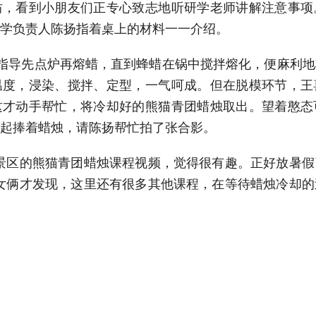
看到小朋友们正专心致志地听研学老师讲解注意事项
学负责人陈扬指着桌上的材料一一介绍。
导先点炉再熔蜡，直到蜂蜡在锅中搅拌熔化，便麻利地
温度，浸染、搅拌、定型，一气呵成。但在脱模环节，王
这才动手帮忙，将冷却好的熊猫青团蜡烛取出。望着憨态
起捧着蜡烛，请陈扬帮忙拍了张合影。
区的熊猫青团蜡烛课程视频，觉得很有趣。正好放暑假
女俩才发现，这里还有很多其他课程，在等待蜡烛冷却
、野果、干花，贴在木制相框里。“我要把这些宝贝带回
猫栖息地世界自然遗产的核心区域，有国家一级重点保
是大熊猫、金丝猴等珍稀野生动物的天然乐园，也是珙
独厚，为开展自然教育提供了天然课堂。