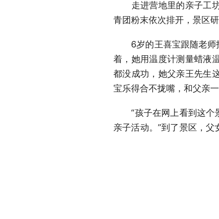
走进营地里的亲子工坊，
青团粉末依次排开，景区研
6岁的王喜宝跟随老师指
着，她用温度计测量蜡液
都没成功，她父亲王先生
宝乐得合不拢嘴，和父亲一
“孩子在网上看到这个景
亲子活动。”到了景区，父
框课，将山中拾取的干树枝
蜂桶寨邓池沟景区是大熊
点保护珍稀植物18种，既
原生栖息地，生态禀赋得天