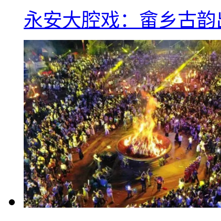
永安大腔戏：畲乡古韵