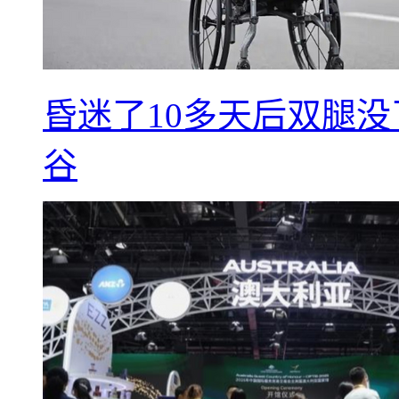
昏迷了10多天后双腿没
谷