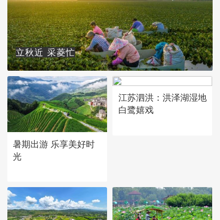
立秋近 采菱忙
江苏泗洪：洪泽湖湿地
白鹭嬉戏
暑期出游 乐享美好时
光