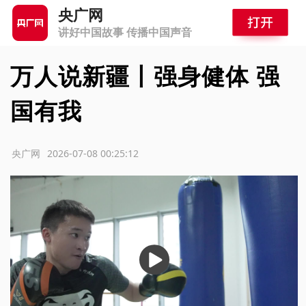
央广网
讲好中国故事 传播中国声音
万人说新疆丨强身健体 强
国有我
源：央广网
2026-07-08 00:25:12
播
放