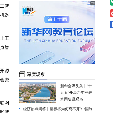
人工智
机器
规上工
具身智
开源
深度观察
社会资
新华全媒头条丨
“十
五五”开局之年推进
水网建设观察
联网
经济热点问答丨世界杯为何离不开“中国制
绕“智