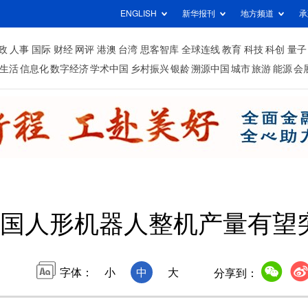
ENGLISH
新华报刊
地方频道
承
政
人事
国际
财经
网评
港澳
台湾
思客智库
全球连线
教育
科技
科创
量子
生活
信息化
数字经济
学术中国
乡村振兴
银龄
溯源中国
城市
旅游
能源
会
国人形机器人整机产量有望突
字体：
小
中
大
分享到：