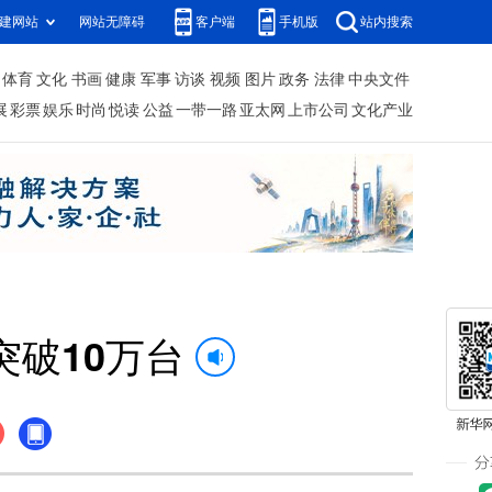
建网站
网站无障碍
客户端
手机版
站内搜索
体育
文化
书画
健康
军事
访谈
视频
图片
政务
法律
中央文件
展
彩票
娱乐
时尚
悦读
公益
一带一路
亚太网
上市公司
文化产业
破10万台