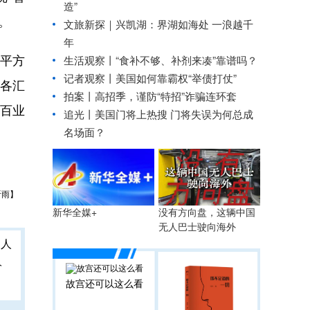
造”
。
文旅新探｜兴凯湖：界湖如海处 一浪越千
年
平方
生活观察丨“食补不够、补剂来凑”靠谱吗？
记者观察丨美国如何靠霸权“举债打仗”
道各汇
拍案丨高招季，谨防“特招”诈骗连环套
行百业
追光丨
美国门将上热搜 门将失误为何总成
名场面？
听雨】
没有方向盘，这辆中国
新华全媒+
无人巴士驶向海外
人
故宫还可以这么看