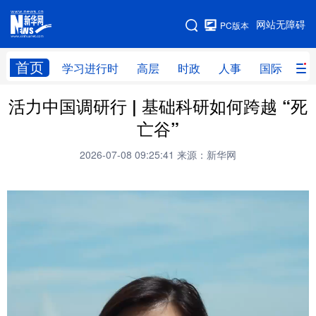
手机版
网站无障碍
PC版本
网站地图
首页
学习进行时
高层
时政
人事
国际
财
活力中国调研行 | 基础科研如何跨越 “死
学习进行时
高层
时政
人事
亡谷”
国际
财经
网评
港澳
2026-07-08 09:25:41
来源：新华网
台湾
思客智库
全球连线
教育
科技
科创
量子
体育
文化
书画
健康
军事
访谈
视频
图片
政务
法律
中央文件
金融
汽车
食品
人居
信息化
数字经济