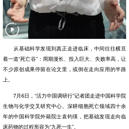
山东
河南
湖北
湖南
广东
广西
海南
重庆
四川
贵州
云南
西藏
陕西
甘肃
青海
宁夏
从基础科学发现到真正走进临床，中间往往横亘
新疆
内蒙古
黑龙江
着一道“死亡谷”：周期漫长、投入巨大、失败率高，让
不少原创成果停留在论文里，或倒在走向应用的半路
多语种频道
上。
English
Español
Français
عربى
7月6日，“活力中国调研行”记者团走进中国科学院
Русский язык
日本語
한국어
生物与化学交叉研究中心。深耕细胞死亡领域四十余
Deutsch
Português
年的中国科学院外籍院士袁钧瑛，把基础发现走向临
床药物的过程形容为“九死一生”。