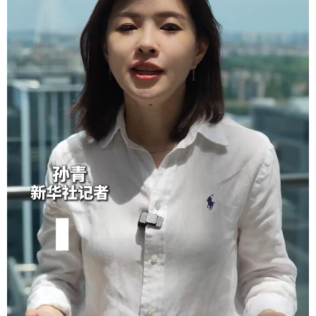
学术中国
乡村振兴
银龄
溯源中国
城市
旅游
能源
会展
彩票
娱乐
时尚
悦读
公益
一带一路
亚太网
上市公司
文化产业
地方频道
北京
天津
河北
山西
辽宁
吉林
上海
江苏
浙江
安徽
福建
江西