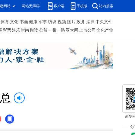
建网站
网站无障碍
客户端
手机版
站内搜索
体育
文化
书画
健康
军事
访谈
视频
图片
政务
法律
中央文件
展
彩票
娱乐
时尚
悦读
公益
一带一路
亚太网
上市公司
文化产业
汇总