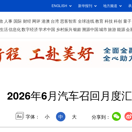
ENGLISH
新华报刊
地方频道
承
政
人事
国际
财经
网评
港澳
台湾
思客智库
全球连线
教育
科技
科创
量子
生活
信息化
数字经济
学术中国
乡村振兴
银龄
溯源中国
城市
旅游
能源
会
2026年6月汽车召回月度
字体：
小
中
大
分享到：