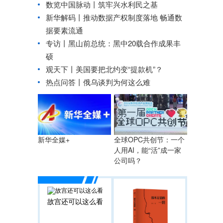
数览中国脉动丨筑牢兴水利民之基
新华解码丨推动数据产权制度落地 畅通数
据要素流通
专访丨黑山前总统：黑中20载合作成果丰
硕
观天下丨美国要把北约变“提款机”？
热点问答丨俄乌谈判为何这么难
全球OPC共创节：一个
新华全媒+
人用AI，能“活”成一家
公司吗？
故宫还可以这么看