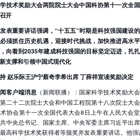
科学技术奖励大会两院院士大会中国科协第十一次全国
讲话。
：
央视新闻客户端
召开
发表重要讲话强调，“十五五”时期是科技强国建设
。必须抓住历史机遇，迎接时代挑战，加快推进高水平
，向着到2035年建成科技强国的目标坚定迈进，扎
新支撑和引领中国式现代化
持 赵乐际王沪宁蔡奇李希出席 丁薛祥宣读奖励决定
（新闻联播）：国家科学技术奖励大会
新闻客户端消息
院第二十二次院士大会和中国工程院第十八次院士大会
技术协会第十一次全国代表大会8日上午在人民大会堂
中共中央总书记、国家主席、中央军委主席习近平出席
最高科学技术奖获得者等颁奖并发表重要讲话。他强