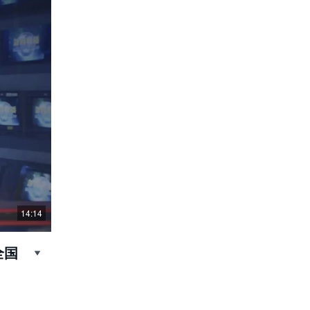
14:14
全国
，习近平