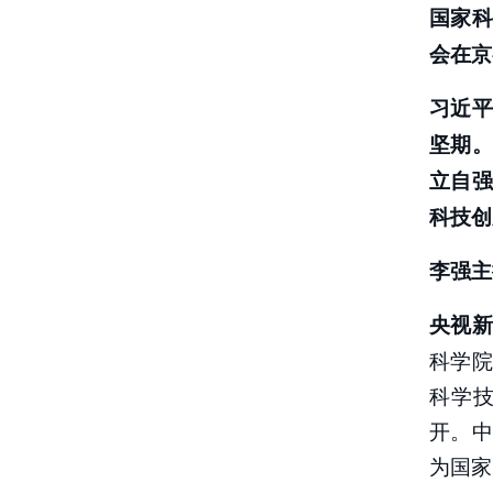
国家
发表重要
责任编辑
会在京
习近平
坚期
立自强
科技创
李强主
央视
科学
科学
开。
为国家