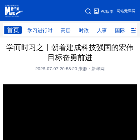
手机版
网站无障碍
PC版本
网站地图
首页
学习进行时
高层
时政
人事
国际
财
学而时习之丨朝着建成科技强国的宏伟
学习进行时
高层
时政
人事
目标奋勇前进
国际
财经
网评
港澳
2026-07-07 20:58:20
来源：新华网
台湾
思客智库
全球连线
教育
科技
科创
量子
体育
文化
书画
健康
军事
访谈
视频
图片
政务
法律
中央文件
金融
汽车
食品
人居
信息化
数字经济