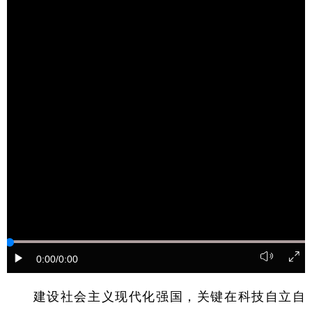
学术中国
乡村振兴
银龄
溯源中国
城市
旅游
能源
会展
彩票
娱乐
时尚
悦读
公益
一带一路
亚太网
上市公司
文化产业
地方频道
北京
天津
河北
山西
辽宁
吉林
上海
江苏
0:00
/0:00
浙江
安徽
福建
江西
建设社会主义现代化强国，关键在科技自立自