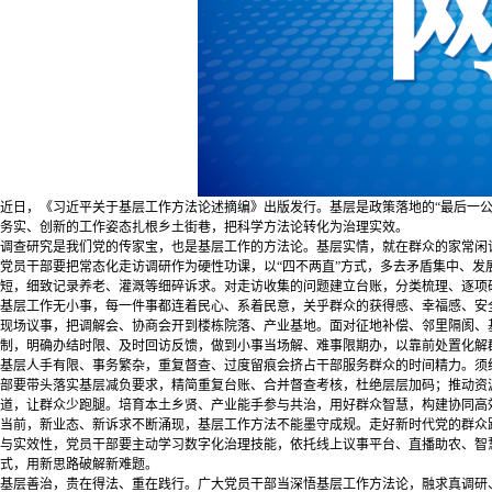
近日，《习近平关于基层工作方法论述摘编》出版发行。基层是政策落地的“最后一
务实、创新的工作姿态扎根乡土街巷，把科学方法论转化为治理实效。
调查研究是我们党的传家宝，也是基层工作的方法论。基层实情，就在群众的家常闲
党员干部要把常态化走访调研作为硬性功课，以“四不两直”方式，多去矛盾集中、
短，细致记录养老、灌溉等细碎诉求。对走访收集的问题建立台账，分类梳理、逐项
基层工作无小事，每一件事都连着民心、系着民意，关乎群众的获得感、幸福感、安
现场议事，把调解会、协商会开到楼栋院落、产业基地。面对征地补偿、邻里隔阂、
制，明确办结时限、及时回访反馈，做到小事当场解、难事限期办，以靠前处置化解
基层人手有限、事务繁杂，重复督查、过度留痕会挤占干部服务群众的时间精力。须
部要带头落实基层减负要求，精简重复台账、合并督查考核，杜绝层层加码；推动资
道，让群众少跑腿。培育本土乡贤、产业能手参与共治，用好群众智慧，构建协同高
当前，新业态、新诉求不断涌现，基层工作方法不能墨守成规。走好新时代党的群众
与实效性，党员干部要主动学习数字化治理技能，依托线上议事平台、直播助农、智慧
式，用新思路破解新难题。
基层善治，贵在得法、重在践行。广大党员干部当深悟基层工作方法论，融求真调研