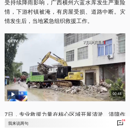
受持续降雨影响，广西横州六蓝水库发生严重险
情，下游村镇被淹，有房屋受损、道路中断。灾
情发生后，当地紧急组织救援工作。
00:48
7日，专业救援力量在核心区域开展清淤、清障作
24
业，当地村民也自发协调机械参与沿线塌方路段
我来说两句