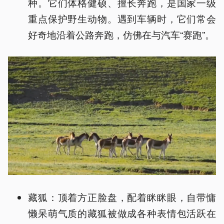
种。它们体格健硕、擅长奔跑，是国家一级
重点保护野生动物。遇到车辆时，它们常会
好奇地沿着公路奔跑，仿佛在与汽车“赛跑”。
藏狐：顶着方正脸盘，配着眯眯眼，自带慵
懒呆萌气质的藏狐被做成各种表情包活跃在