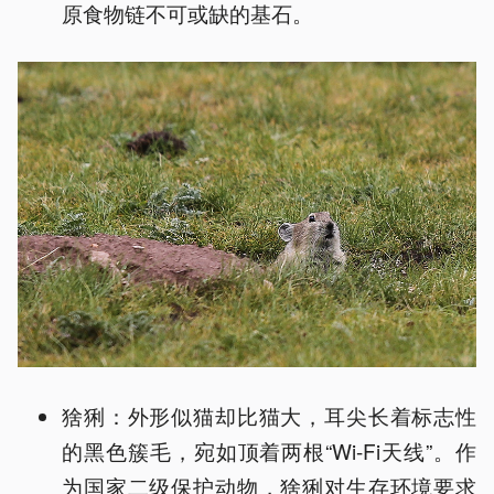
原食物链不可或缺的基石。
猞猁：外形似猫却比猫大，耳尖长着标志性
的黑色簇毛，宛如顶着两根“Wi-Fi天线”。作
为国家二级保护动物，猞猁对生存环境要求