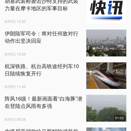
胡塞武装称袭击沙特支持的武装
力量在摩卡地区的军事目标
8月9日 10:30
伊朗陆军司令：将对任何敌对行
动作出坚决回应
8月9日 10:24
杭深铁路、杭台高铁途经列车10
日陆续恢复开行
8月9日 11:46
阵风16级！最新画面看“白海豚”潜
在登陆点风雨有多强
01:02
8月9日 09:26
内塔尼亚胡称哈马斯解除武装前