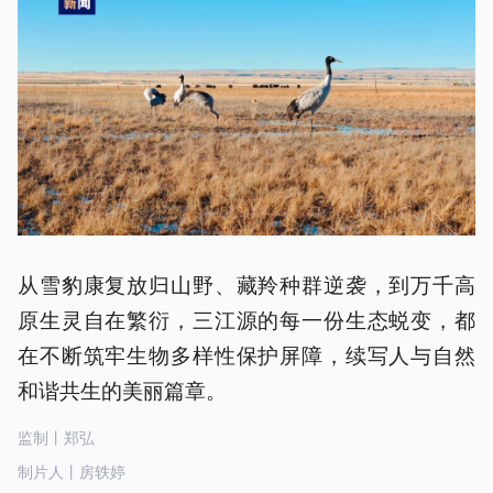
从雪豹康复放归山野、藏羚种群逆袭，到万千高
原生灵自在繁衍，三江源的每一份生态蜕变，都
在不断筑牢生物多样性保护屏障，续写人与自然
和谐共生的美丽篇章。
监制丨郑弘
制片人丨房轶婷