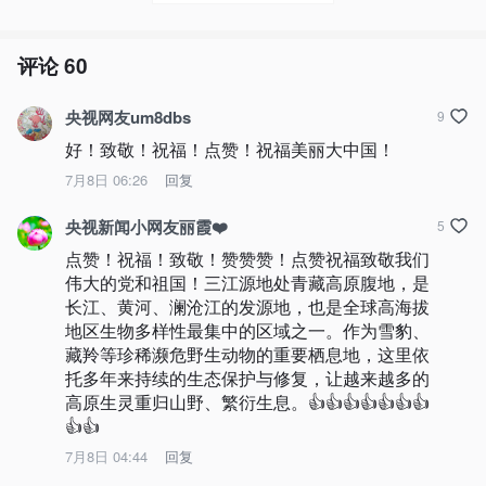
评论
60
央视网友um8dbs
9
好！致敬！祝福！点赞！祝福美丽大中国！
7月8日 06:26
回复
央视新闻小网友丽霞❤️
5
点赞！祝福！致敬！赞赞赞！点赞祝福致敬我们
伟大的党和祖国！三江源地处青藏高原腹地，是
长江、黄河、澜沧江的发源地，也是全球高海拔
地区生物多样性最集中的区域之一。作为雪豹、
藏羚等珍稀濒危野生动物的重要栖息地，这里依
托多年来持续的生态保护与修复，让越来越多的
高原生灵重归山野、繁衍生息。👍👍👍👍👍👍👍
👍👍
7月8日 04:44
回复