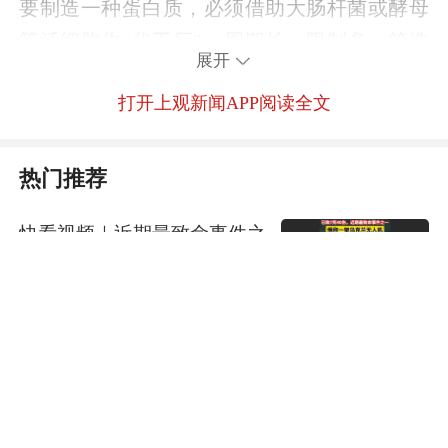
要制造一种蛋白质，必须借助大肠杆菌或酵母
等活细胞作“代工厂”，周期长、限制多，筛选
展开
靠“运气”，效率并不高。
打开上观新闻APP阅读全文
现在，这一切正在被一台机器改变。
热门推荐
在蛋白质设施现场，一台名为D2Pi-2.0的自动
快看视频｜近期最致命事件之
化装置格外引人注目。这是全球首台基于D2P
一！俄称乌无人机袭击俄度假
无细胞蛋白质合成技术的高通量体外蛋白合成
海滩，已致7死40伤
智能制造装置，实现了100%自主知识产权的突
世界观
2天前
破。
台风“白海豚”最新路径：预计
7日移入东海，逐渐向华东沿
“不再需要活细胞，只需在试管中加入原料和
海靠近
DNA模板，就能像工厂流水线一样精准产