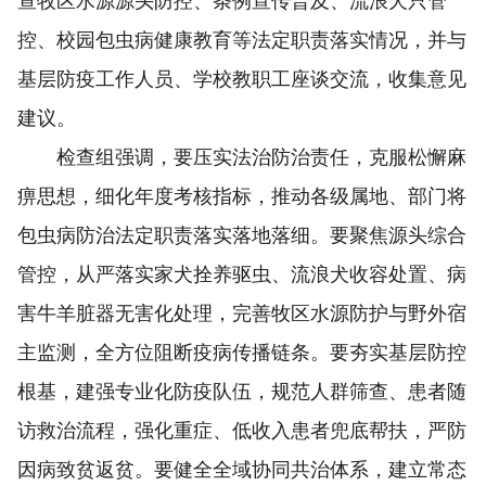
查牧区水源源头防控、条例宣传普及、流浪犬只管
控、校园包虫病健康教育等法定职责落实情况，并与
基层防疫工作人员、学校教职工座谈交流，收集意见
建议。
检查组强调，要压实法治防治责任，克服松懈麻
痹思想，细化年度考核指标，推动各级属地、部门将
包虫病防治法定职责落实落地落细。要聚焦源头综合
管控，从严落实家犬拴养驱虫、流浪犬收容处置、病
害牛羊脏器无害化处理，完善牧区水源防护与野外宿
主监测，全方位阻断疫病传播链条。要夯实基层防控
根基，建强专业化防疫队伍，规范人群筛查、患者随
访救治流程，强化重症、低收入患者兜底帮扶，严防
因病致贫返贫。要健全全域协同共治体系，建立常态