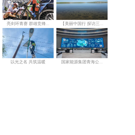
亮剑环青赛 群雄竞锋...
【美丽中国行 探访三...
以光之名 共筑温暖
国家能源集团青海公...