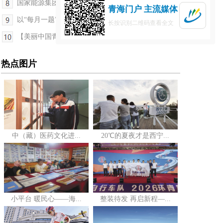
国家能源集团青海公司：党建品牌领航 绿能逐梦前行
青海门户 主流媒体
以“每月一题”绘就基层治理现代化新图景——聚焦...
长按识别二维码查看全文
【美丽中国青海行】青海大通鹞子沟：铺展一幅生态...
热点图片
中（藏）医药文化进...
20℃的夏夜才是西宁...
小平台 暖民心——海...
整装待发 再启新程—...