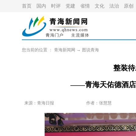
首页
国内
时评
党建
省情
文化
法治
原创
您当前的位置 ：
青海新闻网
→
图说青海
整装待
——青海天佑德酒店
来源：青海日报
作者：
张慧慧