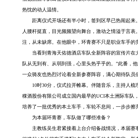
热忱的动人温情。
距离仪式开场还有半小时，签到区早已热闹起来。人
人腰杆挺直，目光频频望向舞台，激动之情溢于言表。
注，从未缺席。在他眼中，环青赛不只是职业车手的
当看到青海天佑德酒店车队全新阵容的宣传片在大
队从无到有、从弱到强，心里头热乎乎的。”此番，
一众骑友也热烈讨论着全新参赛阵容，满心期待队员
10时30分，仪式拉开帷幕。伴随音乐，主持人梳理
稞酒股份有限公司成立国内最早的UCI本土洲际车队
培养了一批优秀的本土车手，车轮不息间，一步步擦
为本届环青赛，车队做了哪些准备？
主教练吴生君紧接着上台介绍备战情况，本届赛事