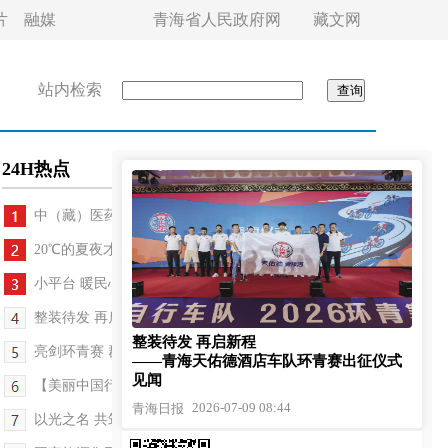
片
融媒
青海省人民政府网
藏文网
站内检索
24H热点
中（藏）医药文化进校园 雪域学子有了健康服务日
20℃的夏夜才是西宁夏天的正确打开方式
小平台 暖民心——海南州政协推动委员工作室做实做细
整装待发 再启新程——青海天佑德酒店车队环青赛出...
整装待发 再启新程
亮剑环青赛 群雄竞锋芒——第二十五届环青赛赛前探营
——青海天佑德酒店车队环青赛出征仪式
见闻
【美丽中国行 探访三江源】看“千湖之县”玛多的夏...
2026-07-09 08:44
青海日报
以光之名 共筑温暖