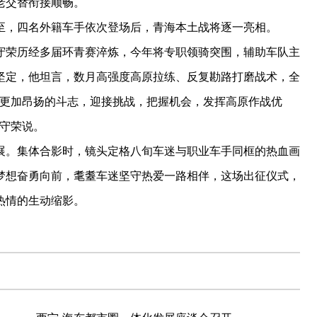
老交替衔接顺畅。
，四名外籍车手依次登场后，青海本土战将逐一亮相。
荣历经多届环青赛淬炼，今年将专职领骑突围，辅助车队主
坚定，他坦言，数月高强度高原拉练、反复勘路打磨战术，全
，更加昂扬的斗志，迎接挑战，把握机会，发挥高原作战优
郭守荣说。
。集体合影时，镜头定格八旬车迷与职业车手同框的热血画
梦想奋勇向前，耄耋车迷坚守热爱一路相伴，这场出征仪式，
热情的生动缩影。