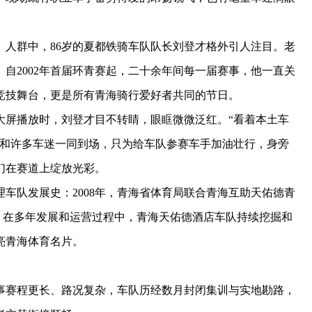
群中，86岁的夏都铁骑车队队长刘登才格外引人注目。老
自2002年首届环青赛起，二十余年间每一届赛事，他一直关
竞技舞台，更是所有青海骑行爱好者共同的节日。
屏播放时，刘登才目不转睛，眼眶微微泛红。“看着本土车
他和许多车迷一同到场，只为给车队参赛车手加油壮行，身旁
们在赛道上绽放光彩。
车队发展史：2008年，青海省体育局联合青海互助天佑德青
，在多年发展和运营过程中，青海天佑德酒店车队持续挖掘和
亮青海体育名片。
赛程更长、路况复杂，车队历经数月封闭集训与实地勘路，