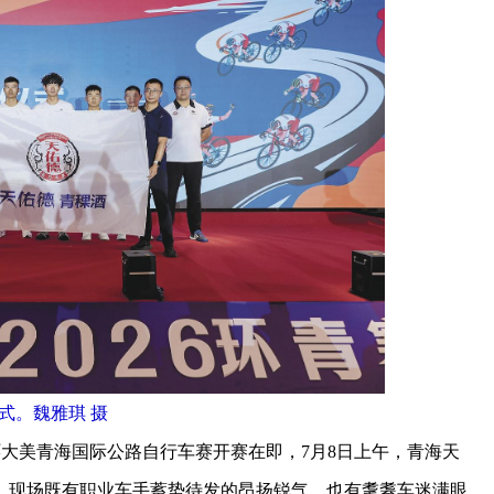
式。魏雅琪 摄
环大美青海国际公路自行车赛开赛在即，7月8日上午，青海天
。现场既有职业车手蓄势待发的昂扬锐气，也有耄耋车迷满眼