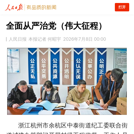
打开
全面从严治党（伟大征程）
人民日报
本报记者 何昭宇
2026年7月8日 00:00
浙江杭州市余杭区中泰街道纪工委联合街