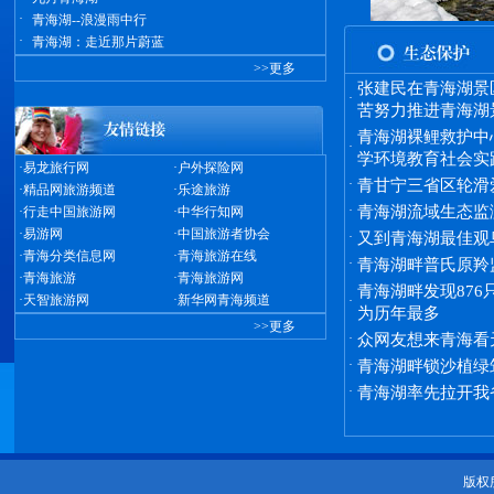
·
青海湖--浪漫雨中行
·
青海湖：走近那片蔚蓝
>>更多
张建民在青海湖景
·
苦努力推进青海湖
青海湖裸鲤救护中
·
学环境教育社会实
·
易龙旅行网
·
户外探险网
·
青甘宁三省区轮滑
·
精品网旅游频道
·
乐途旅游
·
青海湖流域生态监
·
行走中国旅游网
·
中华行知网
·
易游网
·
中国旅游者协会
·
又到青海湖最佳观
·
青海分类信息网
·
青海旅游在线
·
青海湖畔普氏原羚
·
青海旅游
·
青海旅游网
青海湖畔发现876
·
天智旅游网
·
新华网青海频道
·
为历年最多
>>更多
·
众网友想来青海看
·
青海湖畔锁沙植绿
·
青海湖率先拉开我
版权