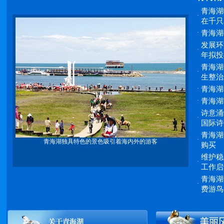
青海湖
·
在千只
·
青海湖
发展环
·
年拟投
青海湖
·
生整治
·
青海湖
·
青海湖
诗意涌
·
国际诗
青海湖
·
青海湖独具特色的景色吸引着海内外的游客
购买
维护稳
·
工作启
青海湖
·
费游鸟