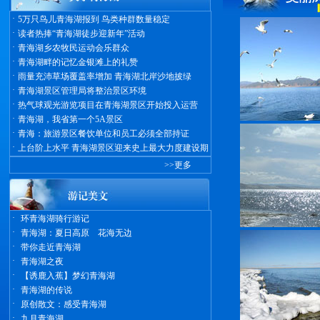
·
5万只鸟儿青海湖报到 鸟类种群数量稳定
·
读者热捧“青海湖徒步迎新年”活动
·
青海湖乡农牧民运动会乐群众
·
青海湖畔的记忆金银滩上的礼赞
·
雨量充沛草场覆盖率增加 青海湖北岸沙地披绿
·
青海湖景区管理局将整治景区环境
·
热气球观光游览项目在青海湖景区开始投入运营
·
青海湖，我省第一个5A景区
·
青海：旅游景区餐饮单位和员工必须全部持证
·
上台阶上水平 青海湖景区迎来史上最大力度建设期
>>更多
·
环青海湖骑行游记
·
青海湖：夏日高原 花海无边
·
带你走近青海湖
·
青海湖之夜
·
【诱鹿入蕉】梦幻青海湖
·
青海湖的传说
·
原创散文：感受青海湖
·
九月青海湖