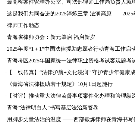
·
最高检案件管理办公室、司法部律师工作局负责人就
·
这是我们共同奋进的2025淬炼三章 法润高原——20
·
律师工作动态
·
青海省律师协会：新元肇启 福启新岁
·
2025年度“1＋1”中国法律援助志愿者行动青海工作启
·
青海考区2025年国家统一法律职业资格考试客观题考试
·
【一线传真】“法律护航+文化浸润” 守护青少年健康
·
《青海省法律援助若干规定》10月1日起施行
·
【时评】推动重大法律监督事项案件化办理和管理纵
·
青海“法律明白人”书写基层法治新答卷
·
用脚步丈量法治的温度 ——西部锻炼律师在青海书写