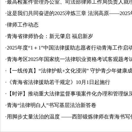
·
最高检案件管理办公室、司法部律师工作局负责人就
·
这是我们共同奋进的2025淬炼三章 法润高原——20
·
律师工作动态
·
青海省律师协会：新元肇启 福启新岁
·
2025年度“1＋1”中国法律援助志愿者行动青海工作启
·
青海考区2025年国家统一法律职业资格考试客观题考试
·
【一线传真】“法律护航+文化浸润” 守护青少年健康
·
《青海省法律援助若干规定》10月1日起施行
·
【时评】推动重大法律监督事项案件化办理和管理纵
·
青海“法律明白人”书写基层法治新答卷
·
用脚步丈量法治的温度 ——西部锻炼律师在青海书写