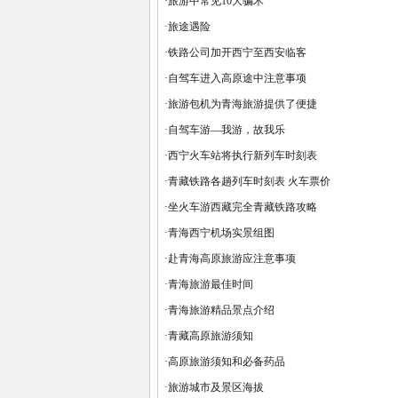
·
旅游中常见10大骗术
·
旅途遇险
·
铁路公司加开西宁至西安临客
·
自驾车进入高原途中注意事项
·
旅游包机为青海旅游提供了便捷
·
自驾车游—我游，故我乐
·
西宁火车站将执行新列车时刻表
·
青藏铁路各趟列车时刻表 火车票价
·
坐火车游西藏完全青藏铁路攻略
·
青海西宁机场实景组图
·
赴青海高原旅游应注意事项
·
青海旅游最佳时间
·
青海旅游精品景点介绍
·
青藏高原旅游须知
·
高原旅游须知和必备药品
·
旅游城市及景区海拔