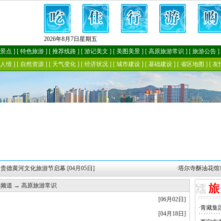
贵德黄河文化旅游节启幕 [04月05日]
·
塔尔寺酥油花馆将长期
游频道
→
高原旅游常识
[06月02日]
[04月18日]