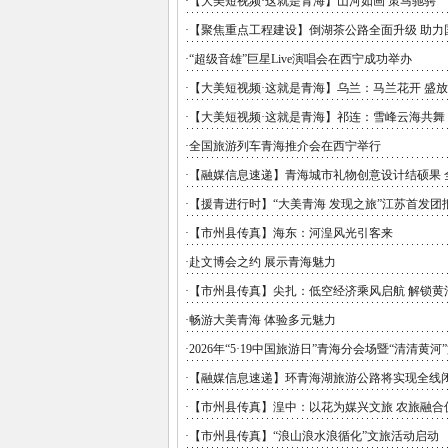
·
【大美短视频·这就是青海】山河如画 策马驰骋
·
【聚焦重点工程建设】倒湖茶公路全面升级 助力
·
“超级音雄”巨星Live演唱会在西宁成功举办
·
【大美短视频·这就是青海】乌兰：马兰花开 盛
·
【大美短视频·这就是青海】祁连：雪峰云海共舞
·
全国旅游列车青海推介会在西宁举行
·
【融媒信息速递】青海城市礼物创意设计结硕果 
·
【援青进行时】“大美青海 发现之旅”江苏首发团
·
【市州县传真】海东：河湟风光引客来
·
赴文博会之约 展示青海魅力
·
【市州县传真】尖扎：低空经济乘风启航 解锁黄
·
畅游大美青海 体验多元魅力
·
2026年“5·19中国旅游日”青海分会场暨“清清黄
·
【融媒信息速递】环青海湖旅游公路将实现全线
·
【市州县传真】湟中：以花为媒兴文旅 农旅融合
·
【市州县传真】“浪山浪水浪循化”文旅活动启动