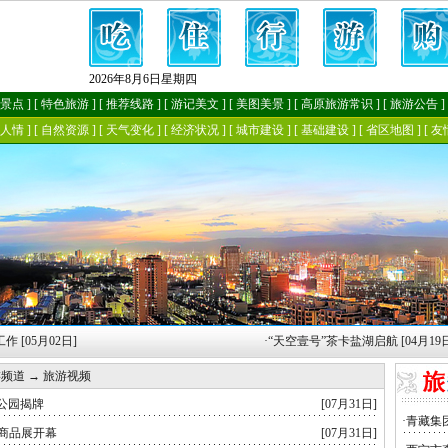
05月02日]
·
“天空壹号”茶卡盐湖启航 [04月19日]
游频道
→
旅游视频
公园揭牌
[07月31日]
口商品展开幕
[07月31日]