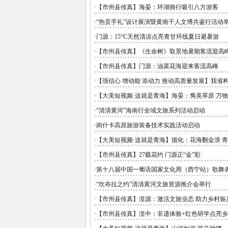
·
【市州县传真】海晏：环湖骑行吸引八方游客
·
“热贡手礼”设计展演暨黄南千人文博共鉴行活动
·
门源：15°C天然清凉点亮青甘环线夏日避暑游
·
【市州县传真】《生命树》取景地暑期客流迎高峰
·
【市州县传真】门源：油菜花海迎来客流高峰
·
【强信心 增动能 添动力 推动高质量发展】我省
·
【大美短视频·这就是青海】海晏：隽美草原 万
·
“清清黄河”海南行全域文旅系列活动启动
·
岗什卡高原旅游装备技术实践活动启动
·
【大美短视频·这就是青海】循化：花海翻金浪 
·
【市州县传真】27载花约 门源正“金”彩
·
第十八届中国一葡语国家文化周（西宁站）歌舞
·
“坎布拉之约”清清黄河文旅资源推介会举行
·
【市州县传真】湟源：激活文旅业态 助力乡村振
·
【市州县传真】湟中：非遗体验+红色研学点亮