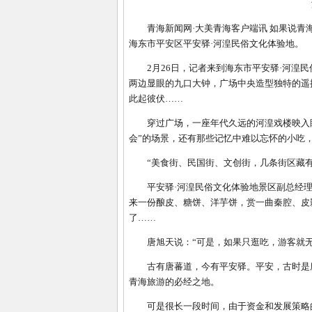
青海新闻网·大美青海客户端讯 如果说青海
海东市平安区平安驿·河湟民俗文化体验地。
2月26日，记者来到海东市平安驿·河湟民
两边显眼的九口大钟，广场中央造型独特的遥
此起彼伏……
穿过广场，一座年代久远的河湟戏楼映入眼
会”的场景，还有那些记忆中难以忘怀的小吃
“美食街、民国街、文创街，几条街区藏有13
平安驿·河湟民俗文化体验地景区副总经理唐
来一份酿皮、糖饼、洋芋饼，赏一曲秦腔、皮
了……
唐旭天说：“可是，如果只逛吃，游客就无
古有唐蕃道，今有平安驿。平安，古时是唐
青海旅游的必经之地。
可是很长一段时间，由于资金和发展策略的