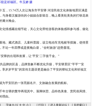
客驻足祈福区。牛玉娇 摄
，15.74万人次让海东市平安驿·河湟民俗文化体验地景区满是
，与身着汉服游街的小姐姐合影留念，晚上看美轮美奂的打铁花表
的篝火晚会。
化情感藏在细节处，关心文化带给游客的体验感和参与感，催化
地、藏式酒店、儿童科普园，设立电动车充电桩等措施，使得景
，不论一年四季或是夜晚白昼，“全时旅游”趋势显现。
驿的出现和发展，让‘平安’二字值千金。”
共品牌的区县，品牌形象不断优化升级，平安驿景区“平平”“安
驿，享岁岁平安”的宣传主题语更是融合了平安的驿站文化和祈福文
成为平安区的一张亮丽名片、文旅融合发展的航标。
年古驿的繁华再现其中。落脚休憩、品特色美食、赏民俗风情、
的理由。
]
字体大小[
大
中
小
]
[
打印
]
[
进入青新论坛
]
[
关闭窗口
]