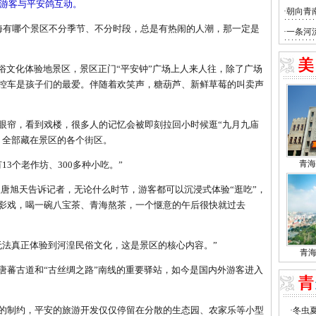
游客与平安鸽互动。
有哪个景区不分季节、不分时段，总是有热闹的人潮，那一定是
俗文化体验地景区，景区正门“平安钟”广场上人来人往，除了广场
控车是孩子们的最爱。伴随着欢笑声，糖葫芦、新鲜草莓的叫卖声
帘，看到戏楼，很多人的记忆会被即刻拉回小时候逛“九月九庙
，全部藏在景区的各个街区。
个老作坊、300多种小吃。”
旭天告诉记者，无论什么时节，游客都可以沉浸式体验“逛吃”，
影戏，喝一碗八宝茶、青海熬茶，一个惬意的午后很快就过去
法真正体验到河湟民俗文化，这是景区的核心内容。”
蕃古道和“古丝绸之路”南线的重要驿站，如今是国内外游客进入
制约，平安的旅游开发仅仅停留在分散的生态园、农家乐等小型