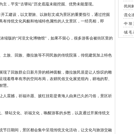
为主，平安“古驿站”历史底蕴未能挖掘、优势未能显现。
目开工建设，以文塑旅、以旅彰文成为景区的重要指引，通过挖掘
具有传统文化风貌和地域特色属性的人文景区，一经亮相，即
缩版的“河湟文化博物馆”，如果不留心，很多游客会被街区里的
土族、回族、撒拉族等不同民族的传统院落，传统建筑加上特色
现了回族群众日新月异的精神面貌，撒拉族民居是让人惊叹的雕
呈现着尊卑有序的空间布局，农耕民俗文化展览馆内，耕地的犁、
智慧。
人震撼，祈福许愿、披红挂彩是青海人由来已久的习俗，景区祈
、驿站文化、祈福文化，唤醒游客的乡愁，以及通过开展传统文
节日期间，景区都会集中呈现传统文化活动，让文化与旅游交融