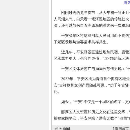
游
刚刚过去的龙年春节，从大年初一到正月十五
人间烟火气，白天看一场河湟地区的传统社火
演，还可以与来自五湖四海的游客来一次难忘
平安驿景区将这些河湟人民日用而不觉的文
了景区发展与游客需求共存共生。
近几年，平安驿景区通过增加民宿、露营基
区承载力更大，包容性更强，“老传统”新玩法
平安区文体旅游广电局局长苏倩男说：“平安
2022年，平安区成为青海首个拥有区域公
安”吉祥物和文创产品随处可见，“仿千年古
化。
如今，“平安”不仅是一个城区的名字，更
醇厚的人文资源和历史文化在这里交织，千
祈福家国平安，平安驿给了游客无数个“驻留”
相关新闻↓
[
返回首页