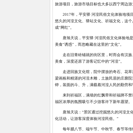
旅游项目，旅游市场目标也大多以西宁周边游
2017年，平安驿·河湟民俗文化体验地项
悠久的河湟文化、驿站文化、祈福文化，这个
成“网红”。
唐旭天说，平安驿·河湟民俗文化体验地是浓
美食“诱惑”，而忽略藏在这里的“文化”。
走在旧青砖铺就的街区里，时而会有汉族、
美食，深度还原了游客记忆中的“河湟”。
走进回族文化馆，院中摆放的奇石、花草展
梁画栋和精湛的河湟木雕，土族民居的庄廓院
铧，装面的斗、升，满载着河湟人民的勤劳和
来到祈福区，满墙的红飘带和祈福牌不禁让
福区浓厚的氛围吸引不少游客许下新年愿望。
唐旭天说：“景区通过挖掘悠久的河湟文化
化活动，让游客深度体验河湟民俗。”
每年腊八节、端午节、中秋节、春节等传统