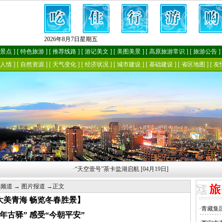
·
“天空壹号”茶卡盐湖启航 [04月19日]
游频道
→
图片报道
→正文
大美青海 畅览冬春胜景】
年古驿” 感受“今朝平安”