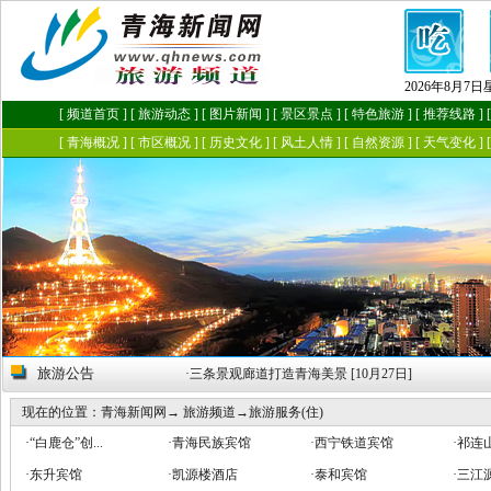
旅游公告
1月10日]
·
三条景观廊道打造青海美景 [10月27日]
现在的位置：
青海新闻网
→
旅游频道
→
旅游服务(住)
·
“白鹿仓”创...
·
青海民族宾馆
·
西宁铁道宾馆
·
祁连
·
东升宾馆
·
凯源楼酒店
·
泰和宾馆
·
三江