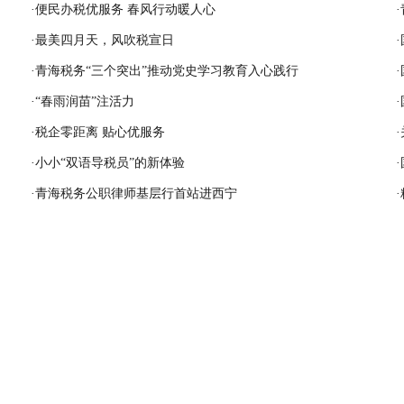
·
便民办税优服务 春风行动暖人心
·
·
最美四月天，风吹税宣日
·
·
青海税务“三个突出”推动党史学习教育入心践行
·
·
“春雨润苗”注活力
·
·
税企零距离 贴心优服务
·
·
小小“双语导税员”的新体验
·
·
青海税务公职律师基层行首站进西宁
·