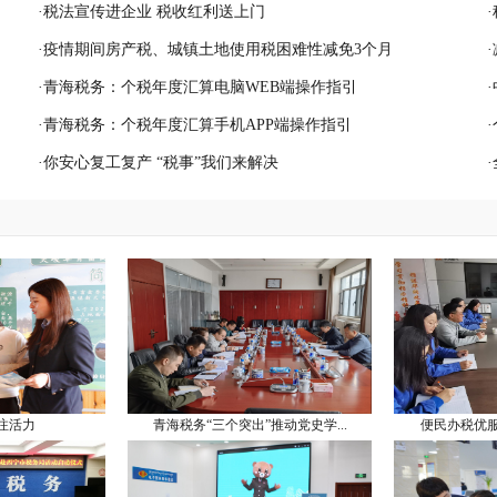
·
税法宣传进企业 税收红利送上门
·
·
疫情期间房产税、城镇土地使用税困难性减免3个月
·
·
青海税务：个税年度汇算电脑WEB端操作指引
·
·
青海税务：个税年度汇算手机APP端操作指引
·
·
你安心复工复产 “税事”我们来解决
·
”注活力
青海税务“三个突出”推动党史学...
便民办税优服