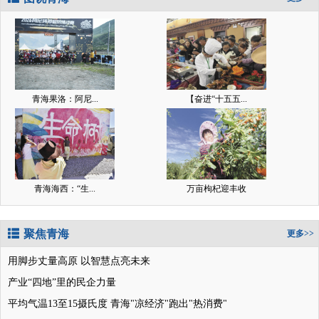
青海果洛：阿尼...
【奋进“十五五...
青海海西：“生...
万亩枸杞迎丰收
聚焦青海
更多>>
用脚步丈量高原 以智慧点亮未来
产业“四地”里的民企力量
平均气温13至15摄氏度 青海"凉经济"跑出"热消费"