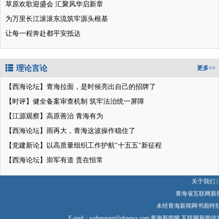
草原欢歌迎盛会 汇聚风华启新章
为万里长江滚滚东流筑牢源头根基
让每一程奔赴都平安抵达
理论言论
更多>>
【西海论坛】青海拉面，是时候亮出自己的招牌了
【时评】健全备案审查机制 筑牢法治统一屏障
【江源观察】高原善治 青海有为
【西海论坛】雨再大，青海这波操作稳住了
【党建新论】以高质量组织工作护航"十五五"新征程
【西海论坛】崇军有道 贵在恒常
关于我们
|
青海省互联网新
未经青海新闻网书面特
E-mail：
webmaster@qhnews.com
青海新闻网 互联网新闻信息服