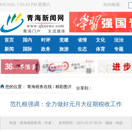
8/8/2026, 5:03:44 PM 星期六
站内检索：
首页
国内
时评
党建
省情
文化
法治
新闻
国际
政务
旅游
生态
体育
专题
您的位置：
青海税务在线
/
精彩图片
分享到：
范扎根强调：全力做好元月大征期税收工作
来源：
青海省税务局
作者：
发布时间：
2021-01-07 09:34
编辑：
钟晶