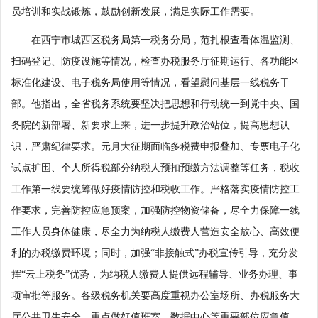
员培训和实战锻炼，鼓励创新发展，满足实际工作需要。
在西宁市城西区税务局第一税务分局，范扎根查看体温监测、
扫码登记、防疫设施等情况，检查办税服务厅征期运行、各功能区
标准化建设、电子税务局使用等情况，看望慰问基层一线税务干
部。他指出，全省税务系统要坚决把思想和行动统一到党中央、国
务院的新部署、新要求上来，进一步提升政治站位，提高思想认
识，严肃纪律要求。元月大征期面临多税费申报叠加、专票电子化
试点扩围、个人所得税部分纳税人预扣预缴方法调整等任务，税收
工作第一线要统筹做好疫情防控和税收工作。严格落实疫情防控工
作要求，完善防控应急预案，加强防控物资储备，尽全力保障一线
工作人员身体健康，尽全力为纳税人缴费人营造安全放心、高效便
利的办税缴费环境；同时，加强“非接触式”办税宣传引导，充分发
挥“云上税务”优势，为纳税人缴费人提供远程辅导、业务办理、事
项审批等服务。各级税务机关要高度重视办公室场所、办税服务大
厅公共卫生安全，重点做好值班室、数据中心等重要部位应急值