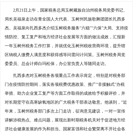
2月21日上午，国家税务总局玉树藏族自治州税务局党委书记、
局长吴福泉走访在青全国人大代表、玉树州民族歌舞团团长扎西多
杰。吴福泉向扎西多杰介绍玉树税务服务“六稳”“六保”大局、支持疫
情防控、复工复产和地方经济社会发展等方面的做法成效，汇报新
一年玉树州税务工作打算，并就优化玉树州税收营商环境，提升辖
区纳税人缴费人满意度和获得感等问需问计问策。玉树州税务局党
委委员、总会计师白玛松保，办公室负责人等随同走访。
扎西多杰对玉树税务各项重点工作表示肯定，特别是对税务部
门在疫情防控期间，落实各项税费优惠政策、推广“非接触式”办税
举措、助力企业复工复产等方面工作取得的成效给予积极评价，并
对长期坚守在高寒缺氧地区的广大税务干部表达敬意。他谈到，“近
年来，玉树州税务部门多次上门走访，征询意见建议，一对一宣传
讲解涉税热点、难点问题，展现出新时期税务机关对于促进地方经
济社会健康发展的作为和担当。国家富强和社会繁荣离不开社会各