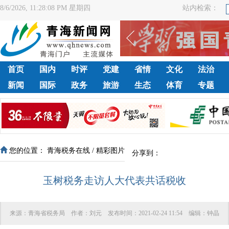
8/6/2026, 11:28:09 PM 星期四
站内检索：
首页
国内
时评
党建
省情
文化
法治
新闻
国际
政务
旅游
生态
体育
专题
您的位置：
青海税务在线
/
精彩图片
分享到：
玉树税务走访人大代表共话税收
来源：
青海省税务局
作者：
刘元
发布时间：
2021-02-24 11:54
编辑：
钟晶