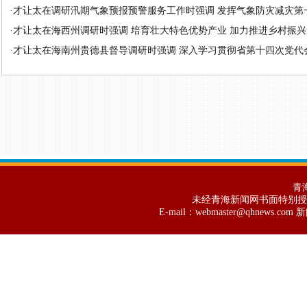
·
才让太在调研汛期气象预报预警服务工作时强调 发挥气象防灾减灾第一道
·
才让太在海西州调研时强调 培育壮大特色优势产业 加力推进乡村振
·
才让太在海南州贵德县督导调研时强调 深入学习贯彻省第十四次党代会精
青
未经青海新闻网书面特别授
E-mail：webmaster@qhnews.c