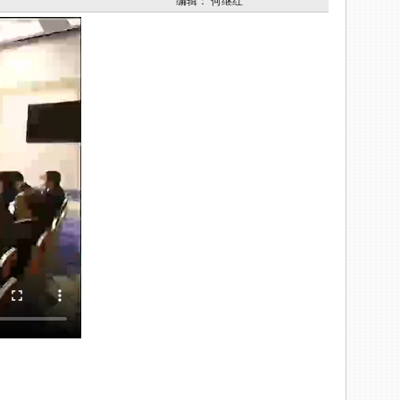
编辑：
何继红