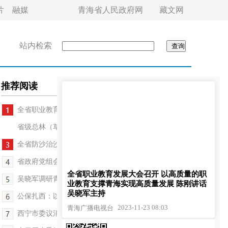
片
融媒
青海省人民政府网
藏文网
站内检索
推荐阅读
全省职业教育发展大会召开
省级总林（草）长会议召开
全省防沙治沙暨“三北”工程六期推进会召开
省政府党组会议召开 吴晓军主持
全省职业教育发展大会召开 以高质量的职
吴晓军调研青海理工大学筹建工作
业教育支撑青海实现高质量发展 陈刚讲话
吴晓军主持
公保扎西：以高质量发展成果检验主题教育成效
2023-11-23 08:03
青海广播电视台
西宁市委议消会议召开 王卫东讲话