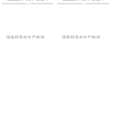
国务院安全生产和消...
国务院安全生产和消...
全省防沙治沙暨“三...
省政府党组会议召开 ...
究
163号
青公网安备 63010302000199号