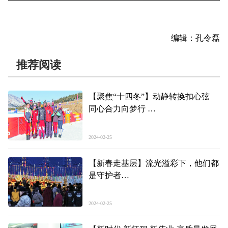
编辑：孔令磊
推荐阅读
【聚焦“十四冬”】动静转换扣心弦
同心合力向梦行
——“十四冬”青海冬季两项队群像扫
描
2024-02-25
【新春走基层】流光溢彩下，他们都
是守护者
——酥油花展背后的温暖故事
2024-02-25