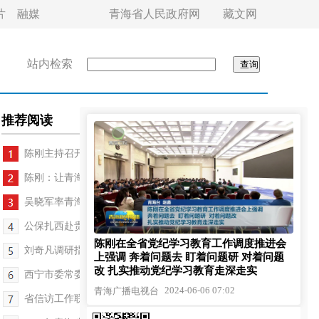
片
融媒
青海省人民政府网
藏文网
站内检索
推荐阅读
陈刚主持召开全省学校思政课建设座谈会
陈刚：让青海湖成为大美青海 "皇冠上的蓝宝石"
吴晓军率青海省代表团访问沙特
公保扎西赴贵南县指导推动党纪学习教育工作
陈刚在全省党纪学习教育工作调度推进会
刘奇凡调研指导同德县党纪学习教育
上强调 奔着问题去 盯着问题研 对着问题
改 扎实推动党纪学习教育走深走实
西宁市委常委会召开会议 王卫东主持
2024-06-06 07:02
青海广播电视台
省信访工作联席会议第二次全体会议召开