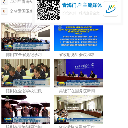
2024年青海省“安全生产月”活动启动
青海门户 主流媒体
全省爱国卫生运动委员会第一次全体会议召开
长按识别二维码查看全文
陈刚在全省党纪学习...
省政府党组会议和常...
陈刚在全省学校思政...
吴晓军在国务院新闻...
陈刚在青海湖周边蹲...
省灾后恢复重建工作...