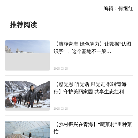
编辑：何继红
推荐阅读
【洁净青海·绿色算力】让数据“认图
识字”， 这个基地不一般
——“青海绿算一年来”系列报道⑤
2025-03-25
【感党恩 听党话 跟党走·和谐青海
行】守护美丽家园 共享生态红利
2025-03-25
【乡村振兴在青海】“蔬菜村”里种菜
忙