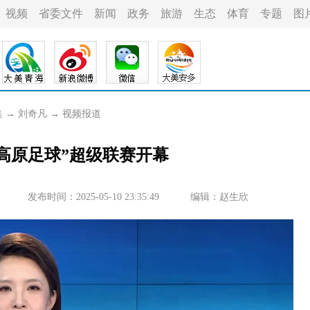
视频
省委文件
新闻
政务
旅游
生态
体育
专题
图
集
→
刘奇凡
→
视频报道
·高原足球”超级联赛开幕
发布时间：2025-05-10 23:35:49
编辑：赵生欣