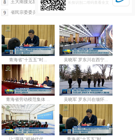
王大南接见我省受全国表彰优秀放映员代表
长按识别二维码查看全文
省民宗委委员全体会议召开 班果出席
青海省“十五五”时...
吴晓军 罗东川在西宁...
青海省劳动模范集体 ...
吴晓军 罗东川在缅怀...
让“两路”精神代代...
青海省“十五五”时...