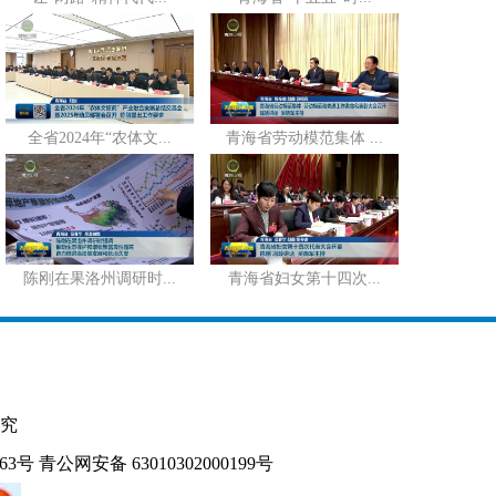
全省2024年“农体文...
青海省劳动模范集体 ...
陈刚在果洛州调研时...
青海省妇女第十四次...
究
163号
青公网安备 63010302000199号