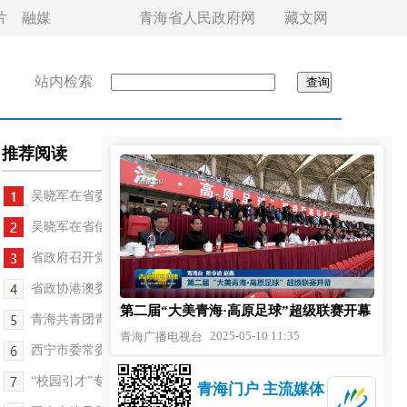
片
融媒
青海省人民政府网
藏文网
站内检索
推荐阅读
吴晓军在省委学习教育工作专班调研
吴晓军在省信访局接待来访群众
省政府召开党组会议和常务会议 罗东川主持
省政协港澳委员履职能力专题培训班开班
第二届“大美青海·高原足球”超级联赛开幕
青海共青团青年思政课举办 刘奇凡出席活动
2025-05-10 11:35
青海广播电视台
西宁市委常委会召开会议 王卫东主持
“校园引才”专场招聘会举行 赵月霞作主旨宣讲
青海门户 主流媒体