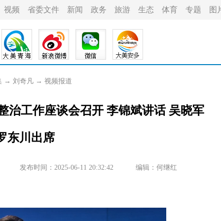
视频
省委文件
新闻
政务
旅游
生态
体育
专题
图
集
→
刘奇凡
→
视频报道
整治工作座谈会召开 李锦斌讲话 吴晓军
 罗东川出席
发布时间：2025-06-11 20:32:42
编辑：何继红