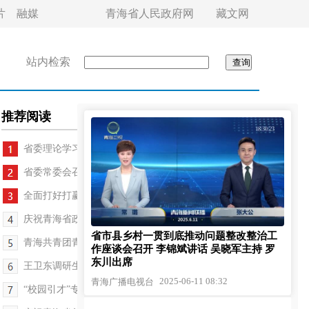
片
融媒
青海省人民政府网
藏文网
站内检索
推荐阅读
省委理论学习中心组召开学习会 吴晓军主持
省委常委会召开会议 吴晓军主持
全面打好打赢"三北"工程攻坚战观摩推进会召开
庆祝青海省政协成立70周年研讨交流会召开
省市县乡村一贯到底推动问题整改整治工
青海共青团青年思政课举办 刘奇凡出席活动
作座谈会召开 李锦斌讲话 吴晓军主持 罗
东川出席
王卫东调研生态建设提质利民兴业工作
2025-06-11 08:32
青海广播电视台
“校园引才”专场招聘会举行 赵月霞作主旨宣讲