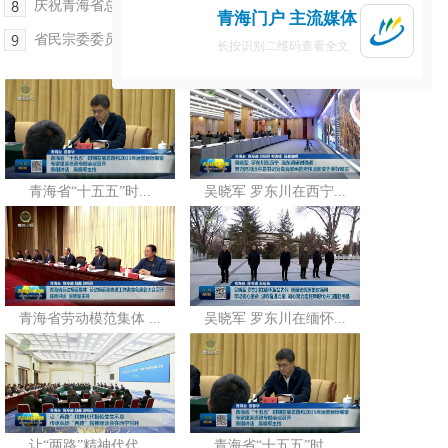
庆祝青海省总工会成立75周年座谈会召开
青海门户 主流媒体
省民宗委委员全体会议召开 班果出席
长按识别二维码查看全文
青海省“十五五”时...
吴晓军 罗东川在西宁...
青海省劳动模范集体 ...
吴晓军 罗东川在缅怀...
让“两路”精神代代...
青海省“十五五”时...