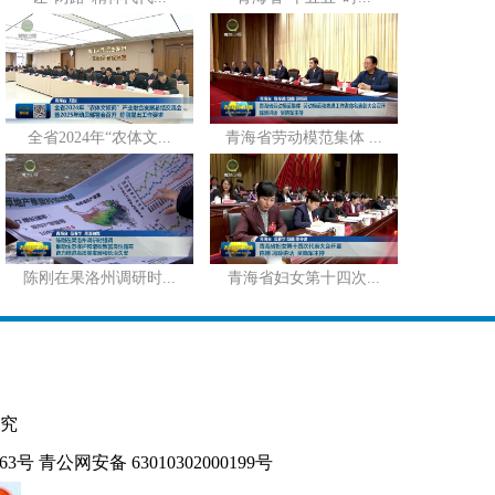
全省2024年“农体文...
青海省劳动模范集体 ...
陈刚在果洛州调研时...
青海省妇女第十四次...
究
163号
青公网安备 63010302000199号