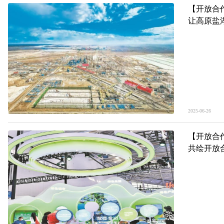
【开放合作
让高原盐
2025-06-26
【开放合作
共绘开放