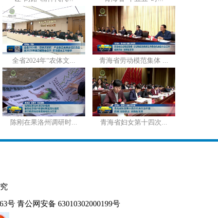
全省2024年“农体文...
青海省劳动模范集体 ...
陈刚在果洛州调研时...
青海省妇女第十四次...
究
163号
青公网安备 63010302000199号