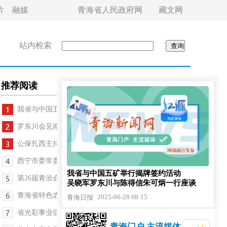
片
融媒
青海省人民政府网
藏文网
站内检索
推荐阅读
我省与中国五矿举行揭牌签约活动
罗东川会见南宁市党政代表团一行
公保扎西主持召开省政协党组会议和主席会议
西宁市委常委会（扩大）会议召开 王卫东主持
我省与中国五矿举行揭牌签约活动
第26届青洽会举办"对话青海民营经济"专题活动
吴晓军罗东川与陈得信朱可炳一行座谈
青海省特色农牧业品牌推介签约会举行
2025-06-28 08:15
青海日报
省光彩事业促进会第四次会员代表大会召开
青海门户 主流媒体