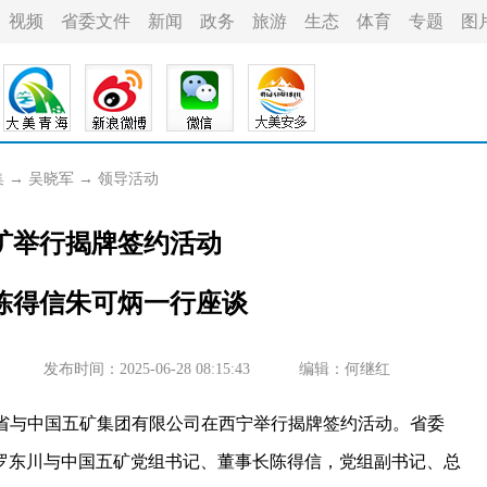
视频
省委文件
新闻
政务
旅游
生态
体育
专题
图
集
→
吴晓军
→
领导活动
矿举行揭牌签约活动
陈得信朱可炳一行座谈
发布时间：2025-06-28 08:15:43
编辑：何继红
我省与中国五矿集团有限公司在西宁举行揭牌签约活动。省委
罗东川与中国五矿党组书记、董事长陈得信，党组副书记、总