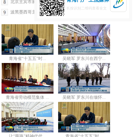
北京主宾市展馆举行开馆仪式 刘超致辞
长按识别二维码查看全文
波黑墨西哥主宾国展馆举行开馆仪式 王海红出席
青海省“十五五”时...
吴晓军 罗东川在西宁...
青海省劳动模范集体 ...
吴晓军 罗东川在缅怀...
让“两路”精神代代...
青海省“十五五”时...